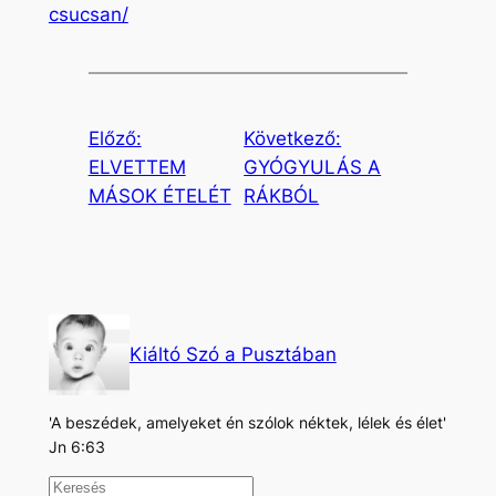
csucsan/
Előző:
Következő:
ELVETTEM
GYÓGYULÁS A
MÁSOK ÉTELÉT
RÁKBÓL
Kiáltó Szó a Pusztában
'A beszédek, amelyeket én szólok néktek, lélek és élet'
Jn 6:63
K