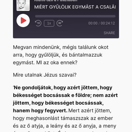
Play
1x
00:00
/
00:24:12
Rewind
Fast
Episode
10
Forward
SHARE
Seconds
30
seconds
Megvan mindenünk, mégis találunk okot
SHARE
arra, hogy gyűlöljük, és bántalmazzuk
egymást. MI az oka ennek?
LINK
EMBED
Mire utalnak Jézus szavai?
‘
Ne gondoljátok, hogy azért jöttem, hogy
békességet bocsássak e földre; nem azért
jöttem, hogy békességet bocsássak,
hanem hogy fegyvert.
Mert azért jöttem,
hogy meghasonlást támaszszak az ember
és az ő atyja, a leány és az ő anyja, a meny