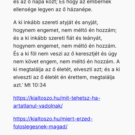
és az ő napa közt; És hogy az embernek
ellensége legyen az ő házanépe.
A ki inkább szereti atyját és anyját,
hogynem engemet, nem méltó én hozzám;
és a ki inkább szereti fiát és leányát,
hogynem engemet, nem méltó én hozzám.
És a ki föl nem veszi az ő keresztjét és úgy
nem követ engem, nem méltó én hozzám. A
ki megtalálja az ő életét, elveszti azt; és a ki
elveszti az ő életét én érettem, megtalálja
azt.’ Mt 10:34
https://kialtoszo.hu/mit-tehetsz-ha-
artatlanul-vadolnak/
https://kialtoszo.hu/miert-erzed-
foloslegesnek-magad/