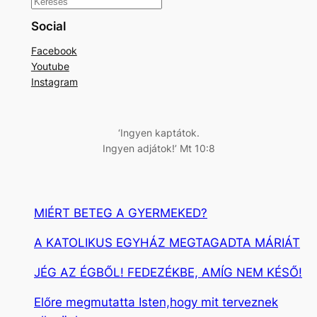
K
e
Social
r
Facebook
e
Youtube
s
Instagram
é
s
‘Ingyen kaptátok.
Ingyen adjátok!’ Mt 10:8
MIÉRT BETEG A GYERMEKED?
A KATOLIKUS EGYHÁZ MEGTAGADTA MÁRIÁT
JÉG AZ ÉGBŐL! FEDEZÉKBE, AMÍG NEM KÉSŐ!
Előre megmutatta Isten,hogy mit terveznek