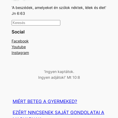
'A beszédek, amelyeket én szólok néktek, lélek és élet'
Jn 6:63
K
e
Social
r
Facebook
e
Youtube
s
Instagram
é
s
‘Ingyen kaptátok.
Ingyen adjátok!’ Mt 10:8
MIÉRT BETEG A GYERMEKED?
EZÉRT NINCSENEK SAJÁT GONDOLATAI A