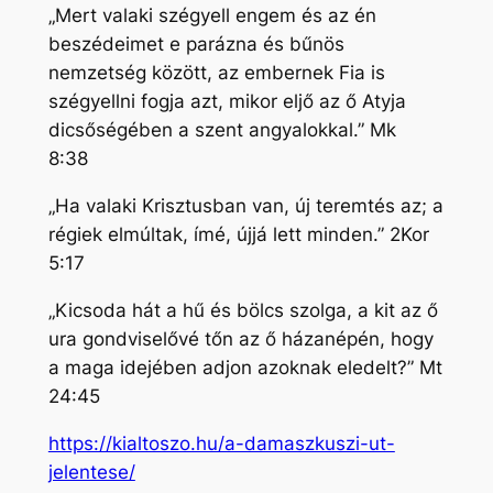
„Mert valaki szégyell engem és az én
beszédeimet e parázna és bűnös
nemzetség között, az embernek Fia is
szégyellni fogja azt, mikor eljő az ő Atyja
dicsőségében a szent angyalokkal.” Mk
8:38
„Ha valaki Krisztusban van, új teremtés az; a
régiek elmúltak, ímé, újjá lett minden.” 2Kor
5:17
„Kicsoda hát a hű és bölcs szolga, a kit az ő
ura gondviselővé tőn az ő házanépén, hogy
a maga idejében adjon azoknak eledelt?” Mt
24:45
https://kialtoszo.hu/a-damaszkuszi-ut-
jelentese/