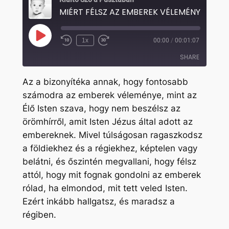
MIÉRT FÉLSZ AZ EMBEREK VÉLEMÉNYÉTŐL?
Play
1x
00:00
/
00:01:07
Rewind
Fast
Episode
10
Forward
SHARE
Seconds
30
seconds
Az a bizonyítéka annak, hogy fontosabb
SHARE
számodra az emberek véleménye, mint az
Élő Isten szava, hogy nem beszélsz az
LINK
örömhírről, amit Isten Jézus által adott az
EMBED
embereknek. Mivel túlságosan ragaszkodsz
a földiekhez és a régiekhez, képtelen vagy
belátni, és őszintén megvallani, hogy félsz
attól, hogy mit fognak gondolni az emberek
rólad, ha elmondod, mit tett veled Isten.
Ezért inkább hallgatsz, és maradsz a
régiben.