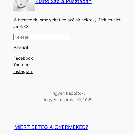
Kiáltó Szó a Pusztában
'A beszédek, amelyeket én szólok néktek, lélek és élet'
Jn 6:63
K
e
Social
r
Facebook
e
Youtube
s
Instagram
é
s
‘Ingyen kaptátok.
Ingyen adjátok!’ Mt 10:8
MIÉRT BETEG A GYERMEKED?