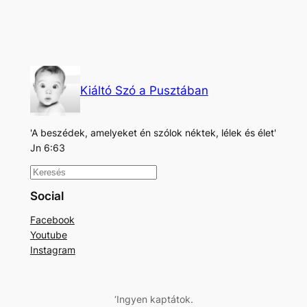
Kiáltó Szó a Pusztában
'A beszédek, amelyeket én szólok néktek, lélek és élet'
Jn 6:63
K
e
Social
r
Facebook
e
Youtube
s
Instagram
é
s
‘Ingyen kaptátok.