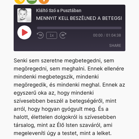
Kiáltó Szó a Pusztában
M
Play
1x
00:00
/
01:04:38
Rewind
Fast
Episode
10
Forward
SHARE
Seconds
30
seconds
Senki sem szeretne megbetegedni, sem
SHARE
megöregedni, sem meghalni. Ennek ellenére
mindenki megbetegszik, mindenki
LINK
megöregedik, és mindenki meghal. Ennek az
EMBED
egyszerű oka az, hogy mindenki
szívesebben beszél a betegségéről, mint
arról, hogy hogyan gyógyult meg. És a
halott, élettelen dolgokról is szívesebben
társalog, mint az Élő Isten szaváról, ami
megeleveníti úgy a testet, mint a lelket.