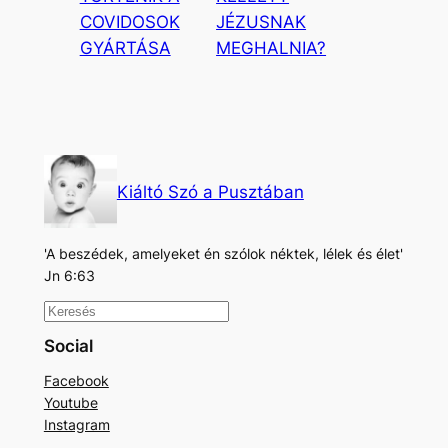
COVIDOSOK
JÉZUSNAK
GYÁRTÁSA
MEGHALNIA?
Kiáltó Szó a Pusztában
'A beszédek, amelyeket én szólok néktek, lélek és élet'
Jn 6:63
K
e
Social
r
Facebook
e
Youtube
s
Instagram
é