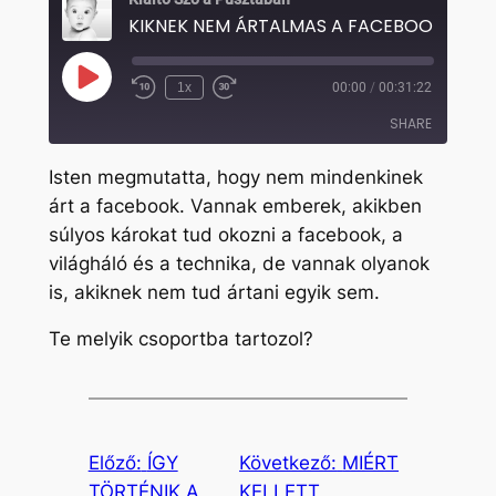
KIKNEK NEM ÁRTALMAS A FACEBOOK?
Play
1x
00:00
/
00:31:22
Rewind
Fast
Episode
10
Forward
SHARE
Seconds
30
seconds
Isten megmutatta, hogy nem mindenkinek
SHARE
árt a facebook. Vannak emberek, akikben
súlyos károkat tud okozni a facebook, a
LINK
világháló és a technika, de vannak olyanok
EMBED
is, akiknek nem tud ártani egyik sem.
Te melyik csoportba tartozol?
Előző:
ÍGY
Következő:
MIÉRT
TÖRTÉNIK A
KELLETT