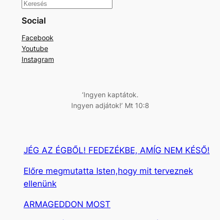
K
e
Social
r
Facebook
e
Youtube
s
Instagram
é
s
‘Ingyen kaptátok.
Ingyen adjátok!’ Mt 10:8
JÉG AZ ÉGBŐL! FEDEZÉKBE, AMÍG NEM KÉSŐ!
Előre megmutatta Isten,hogy mit terveznek
ellenünk
ARMAGEDDON MOST