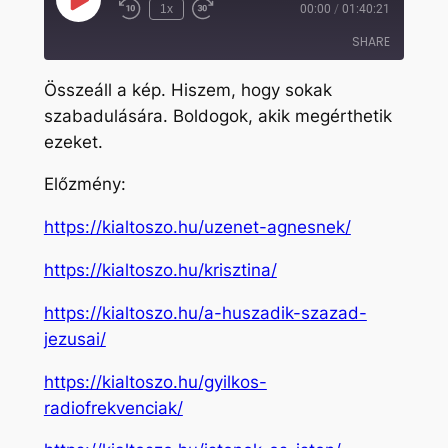
Play
1x
00:00
/
01:40:21
Rewind
Fast
Episode
10
Forward
SHARE
Seconds
30
seconds
Összeáll a kép. Hiszem, hogy sokak
SHARE
szabadulására. Boldogok, akik megérthetik
ezeket.
LINK
EMBED
Előzmény:
https://kialtoszo.hu/uzenet-agnesnek/
https://kialtoszo.hu/krisztina/
https://kialtoszo.hu/a-huszadik-szazad-
jezusai/
https://kialtoszo.hu/gyilkos-
radiofrekvenciak/