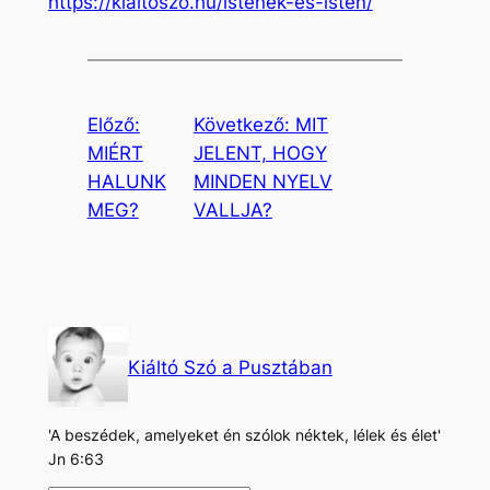
https://kialtoszo.hu/istenek-es-isten/
Előző:
Következő:
MIT
MIÉRT
JELENT, HOGY
HALUNK
MINDEN NYELV
MEG?
VALLJA?
Kiáltó Szó a Pusztában
'A beszédek, amelyeket én szólok néktek, lélek és élet'
Jn 6:63