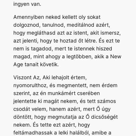
ingyen van.
Amennyiben neked kellett oly sokat
dolgoznod, tanulnod, meditálnod azért,
hogy megláthasd azt az istent, akit ismersz,
azt jelenti, hogy te hoztad őt létre. És ezt te
nem is tagadod, mert te istennek hiszed
magad, mint ahogy a legtöbben, akik a New
Age tanait követik.
Viszont Az, Aki lehajolt értem,
nyomorulthoz, és megmentett, nem érdem
szerint, az én munkámért cserében
jelentette ki magát nekem, és tett számos
csodát velem, hanem azért, mert Ő úgy
döntött, hogy megmutatja az Ő dicsőségét
nekem. És tette ezt azért, hogy
feltámadhassak a lelki halálból, amibe a