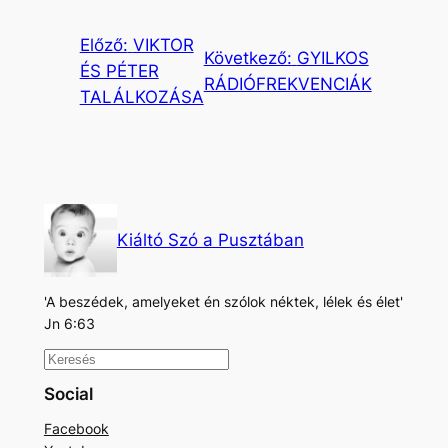
Előző:
VIKTOR
Következő:
GYILKOS
ÉS PÉTER
RÁDIÓFREKVENCIÁK
TALÁLKOZÁSA
Kiáltó Szó a Pusztában
'A beszédek, amelyeket én szólok néktek, lélek és élet'
Jn 6:63
K
e
Social
r
Facebook
e