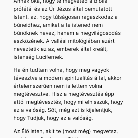
Annak oka, hogy te megveted a Biblia
prófétái és az Úr Jézus által bemutatott
Istent, az, hogy túlságosan ragaszkodsz a
bűneidhez, amiket a te istened nem
bűnöknek nevez, hanem a megvilágosodás
eszközének. A vallási mitológiában ezért
neveztetik ez az, emberek által kreált,
istenség Lucifernek.
Ha én tudtam volna, hogy meg vagyok
tévesztve a modern spiritualitás által, akkor
értelemszerűen nem is lettem volna
megtévesztve. Hisz a megtévesztés épp
attól megtévesztés, hogy mi elhisszük, hogy
az a valóság. Sőt, még azt is kijelentjük,
hogy Tudjuk, hogy az a valóság.
Az Élő Isten, akit te (most még) megvetsz,