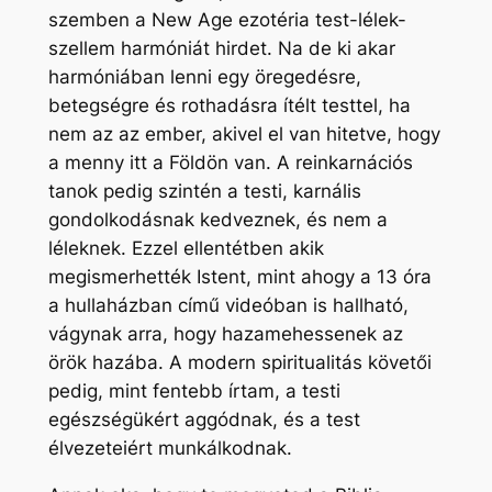
szemben a New Age ezotéria test-lélek-
szellem harmóniát hirdet. Na de ki akar
harmóniában lenni egy öregedésre,
betegségre és rothadásra ítélt testtel, ha
nem az az ember, akivel el van hitetve, hogy
a menny itt a Földön van. A reinkarnációs
tanok pedig szintén a testi, karnális
gondolkodásnak kedveznek, és nem a
léleknek. Ezzel ellentétben akik
megismerhették Istent, mint ahogy a 13 óra
a hullaházban című videóban is hallható,
vágynak arra, hogy hazamehessenek az
örök hazába. A modern spiritualitás követői
pedig, mint fentebb írtam, a testi
egészségükért aggódnak, és a test
élvezeteiért munkálkodnak.