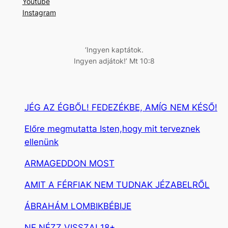
Youtube
s
Instagram
é
s
‘Ingyen kaptátok.
Ingyen adjátok!’ Mt 10:8
JÉG AZ ÉGBŐL! FEDEZÉKBE, AMÍG NEM KÉSŐ!
Előre megmutatta Isten,hogy mit terveznek
ellenünk
ARMAGEDDON MOST
AMIT A FÉRFIAK NEM TUDNAK JÉZABELRŐL
ÁBRAHÁM LOMBIKBÉBIJE
NE NÉZZ VISSZA! 18+