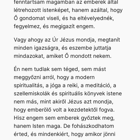
fenntartsam magamban az emberek által
létrehozott istenképet, hanem azáltal, hogy
Ő gondomat viseli, és ha eltévelyednék,
fegyelmez, és megigazít engem.
Vagy ahogy az Úr Jézus mondja, megtanít
minden igazságra, és eszembe juttatja
mindazokat, amiket Ő mondott nekem.
Én nem tudlak sem téged, sem mást
meggyőzni arról, hogy a modern
spiritualitás, a jóga a reiki, a meditáció, a
szellemiskolák és spirituális könyvek istene
nem más, mint akiről Jézus azt mondja,
hogy emberölő volt a kezdetektől fogva.
Hisz engem sem emberek győztek meg,
hanem Isten maga. De fohászkodhatom
érted, és mindenkiért, hogy amikor jönni