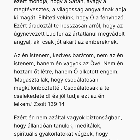
ezért mondja, hogy a Sátán, avagy a
megtévesztés, a világosság angyalának adja
ki magát. Elhiteti velünk, hogy Ő a fényhozó.
Ezért áradoztál te hosszasan arról, hogy az
úgynevezett Lucifer az ártatlanul megvádolt
angyal, aki csak jót akart az embereknek.
Az én istenem, kedves barátom, nem az én
istenem, hanem én vagyok az Övé. Nem én
hoztam őt létre, hanem Ő alkotott engem.
‘Magasztallak, hogy csodálatosan
megkülönböztettél. Csodálatosak a te
cselekedeteid! és jól tudja ezt az én
lelkem.’ Zsolt 139:14
Ezért én nem azáltal vagyok biztonságban,
hogy állandóan tanulok, meditálok,
spirituális gyakorlatokat végzek, hogy