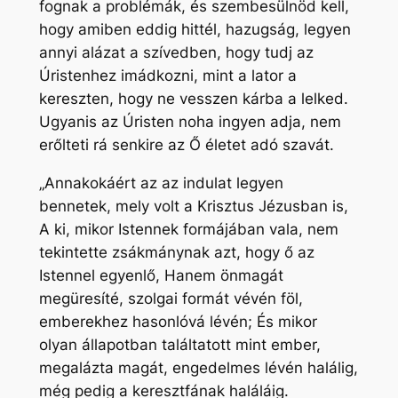
fognak a problémák, és szembesülnöd kell,
hogy amiben eddig hittél, hazugság, legyen
annyi alázat a szívedben, hogy tudj az
Úristenhez imádkozni, mint a lator a
kereszten, hogy ne vesszen kárba a lelked.
Ugyanis az Úristen noha ingyen adja, nem
erőlteti rá senkire az Ő életet adó szavát.
„Annakokáért az az indulat legyen
bennetek, mely volt a Krisztus Jézusban is,
A ki, mikor Istennek formájában vala, nem
tekintette zsákmánynak azt, hogy ő az
Istennel egyenlő, Hanem önmagát
megüresíté, szolgai formát vévén föl,
emberekhez hasonlóvá lévén; És mikor
olyan állapotban találtatott mint ember,
megalázta magát, engedelmes lévén halálig,
még pedig a keresztfának haláláig.