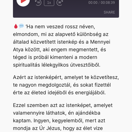
Play
1x
00:00
/
00:08:39
Rewind
Fast
Episode
10
Forward
SHARE
Seconds
30
seconds
‘Ha nem veszed rossz néven,
SHARE
elmondom, mi az alapvető különbség az
általad közvetített istenkép és a Mennyei
LINK
Atya között, aki engem megmentett, és
EMBED
téged is próbál kimenteni a modern
spiritualitás lélekgyilkos útvesztőiből.
Azért az istenképért, amelyet te közvetítesz,
te nagyon megdolgoztál, és sokat fizettél
érte az életed idejéből és energiájából.
Ezzel szemben azt az istenképet, amelyet
valamennyire láthatok, én ajándékba
kaptam. Ingyen, kegyelemből, mert azt
mondja az Úr Jézus, hogy az élet vize