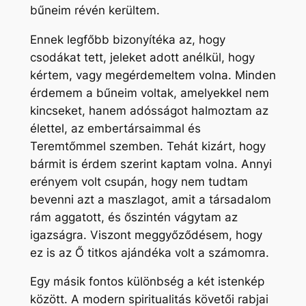
bűneim révén kerültem.
Ennek legfőbb bizonyítéka az, hogy
csodákat tett, jeleket adott anélkül, hogy
kértem, vagy megérdemeltem volna. Minden
érdemem a bűneim voltak, amelyekkel nem
kincseket, hanem adósságot halmoztam az
élettel, az embertársaimmal és
Teremtőmmel szemben. Tehát kizárt, hogy
bármit is érdem szerint kaptam volna. Annyi
erényem volt csupán, hogy nem tudtam
bevenni azt a maszlagot, amit a társadalom
rám aggatott, és őszintén vágytam az
igazságra. Viszont meggyőződésem, hogy
ez is az Ő titkos ajándéka volt a számomra.
Egy másik fontos különbség a két istenkép
között. A modern spiritualitás követői rabjai