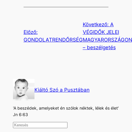
Következő:
A
Előző:
VÉGIDŐK JELEI
GONDOLATRENDŐRSÉG
MAGYARORSZÁGO
– beszélgetés
Kiáltó Szó a Pusztában
'A beszédek, amelyeket én szólok néktek, lélek és élet'
Jn 6:63
K