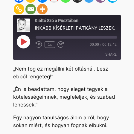
Kiáltó Szó a Pusztában
Play
1x
00:00
/
00:12:42
Rewind
Fast
Episode
10
Forward
SHARE
Seconds
30
seconds
„Nem fog ez megállni két oltásnál. Lesz
SHARE
ebből rengeteg!”
LINK
„Én is beadattam, hogy eleget tegyek a
EMBED
kötelességeimnek, megfeleljek, és szabad
lehessek.”
Egy nagyon tanulságos álom arról, hogy
sokan miért, és hogyan fognak elbukni.