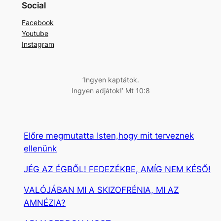
e
Social
r
Facebook
e
Youtube
s
Instagram
é
s
‘Ingyen kaptátok.
Ingyen adjátok!’ Mt 10:8
Előre megmutatta Isten,hogy mit terveznek
ellenünk
JÉG AZ ÉGBŐL! FEDEZÉKBE, AMÍG NEM KÉSŐ!
VALÓJÁBAN MI A SKIZOFRÉNIA, MI AZ
AMNÉZIA?