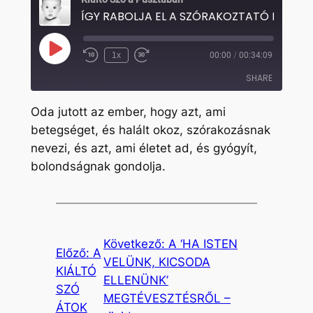
Play
1x
00:00
/
00:34:09
Rewind
Fast
Episode
10
Forward
SHARE
Seconds
30
seconds
Oda jutott az ember, hogy azt, ami
SHARE
betegséget, és halált okoz, szórakozásnak
nevezi, és azt, ami életet ad, és gyógyít,
LINK
bolondságnak gondolja.
EMBED
Következő:
A ‘HA ISTEN
Előző:
A
VELÜNK, KICSODA
KIÁLTÓ
ELLENÜNK’
SZÓ
MEGTÉVESZTÉSRŐL –
ÁTOK