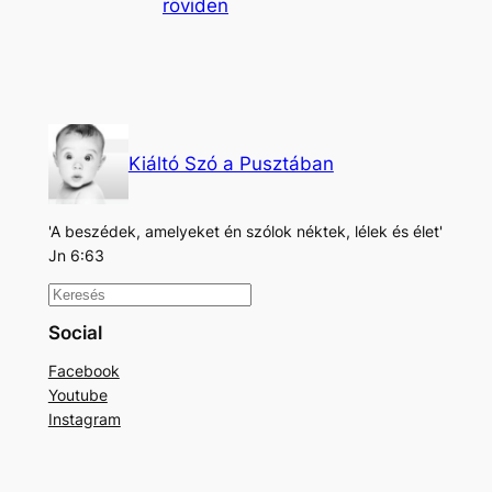
röviden
Kiáltó Szó a Pusztában
'A beszédek, amelyeket én szólok néktek, lélek és élet'
Jn 6:63
K
e
Social
r
Facebook
e
Youtube
s
Instagram
é
s