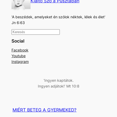
Kiáltó Szó a Pusztában
'A beszédek, amelyeket én szólok néktek, lélek és élet'
Jn 6:63
K
e
Social
r
Facebook
e
Youtube
s
Instagram
é
s
‘Ingyen kaptátok.
Ingyen adjátok!’ Mt 10:8
MIÉRT BETEG A GYERMEKED?