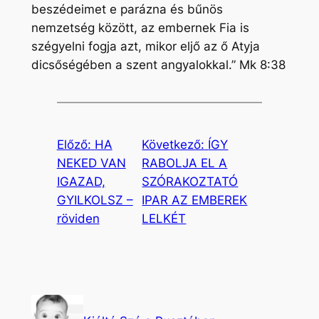
beszédeimet e parázna és bűnös
nemzetség között, az embernek Fia is
szégyelni fogja azt, mikor eljő az ő Atyja
dicsőségében a szent angyalokkal.” Mk 8:38
Előző:
HA
Következő:
ÍGY
NEKED VAN
RABOLJA EL A
IGAZAD,
SZÓRAKOZTATÓ
GYILKOLSZ –
IPAR AZ EMBEREK
röviden
LELKÉT