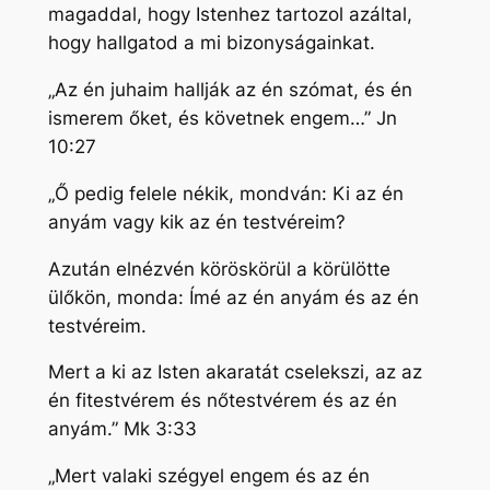
magaddal, hogy Istenhez tartozol azáltal,
hogy hallgatod a mi bizonyságainkat.
„Az én juhaim hallják az én szómat, és én
ismerem őket, és követnek engem…” Jn
10:27
„Ő pedig felele nékik, mondván: Ki az én
anyám vagy kik az én testvéreim?
Azután elnézvén köröskörül a körülötte
ülőkön, monda: Ímé az én anyám és az én
testvéreim.
Mert a ki az Isten akaratát cselekszi, az az
én fitestvérem és nőtestvérem és az én
anyám.” Mk 3:33
„Mert valaki szégyel engem és az én