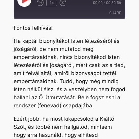
Play
1x
00:00
/
00:30:56
Rewind
Fast
Episode
10
Forward
SHARE
Seconds
30
seconds
Fontos felhívás!
SHARE
Ha kaptál bizonyítékot Isten létezéséről és
LINK
jóságáról, de nem mutatod meg
EMBED
embertársaidnak, nincs bizonyítékod Isten
létezéséről és jóságáról, mert csak az a tiéd,
amit felvállaltál, amiről bizonyságot tettél
embertársaidnak. Tudd, hogy még mindig
Isten nélkül élsz, és a veszélyben nem fogod
hallani az Ő útmutatását. Bele fogsz esni a
rendszer (fenevad) csapdájába.
Ezért jobb, ha most kikapcsolod a Kiáltó
Szót, és többé nem hallgatod, mintsem
hogy arra használd, hogy elhitesd