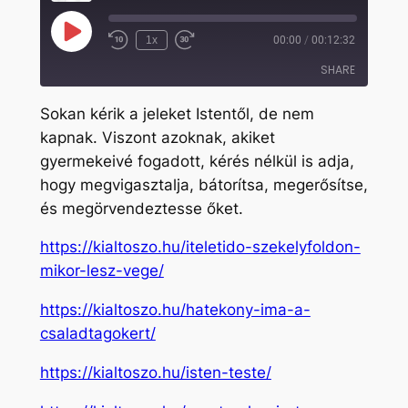
Play
1x
00:00
/
00:12:32
Rewind
Fast
Episode
10
Forward
SHARE
Seconds
30
seconds
Sokan kérik a jeleket Istentől, de nem
SHARE
kapnak. Viszont azoknak, akiket
gyermekeivé fogadott, kérés nélkül is adja,
LINK
hogy megvigasztalja, bátorítsa, megerősítse,
EMBED
és megörvendeztesse őket.
https://kialtoszo.hu/iteletido-szekelyfoldon-
mikor-lesz-vege/
https://kialtoszo.hu/hatekony-ima-a-
csaladtagokert/
https://kialtoszo.hu/isten-teste/