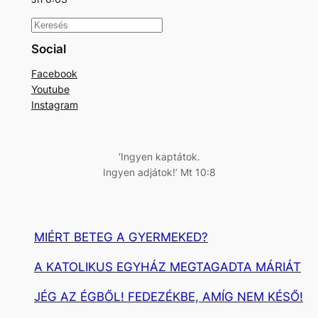
K
e
Social
r
Facebook
e
Youtube
s
Instagram
é
s
‘Ingyen kaptátok.
Ingyen adjátok!’ Mt 10:8
MIÉRT BETEG A GYERMEKED?
A KATOLIKUS EGYHÁZ MEGTAGADTA MÁRIÁT
JÉG AZ ÉGBŐL! FEDEZÉKBE, AMÍG NEM KÉSŐ!