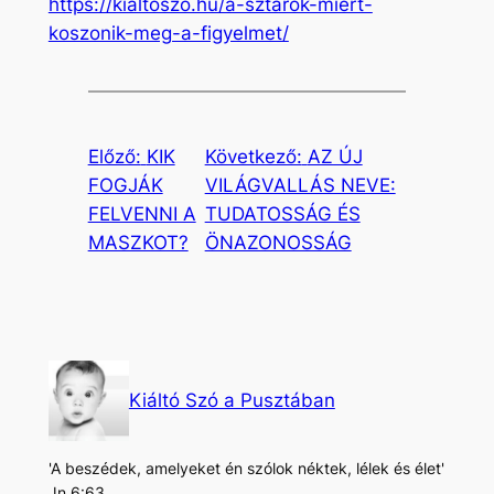
https://kialtoszo.hu/a-sztarok-miert-
koszonik-meg-a-figyelmet/
Előző:
KIK
Következő:
AZ ÚJ
FOGJÁK
VILÁGVALLÁS NEVE:
FELVENNI A
TUDATOSSÁG ÉS
MASZKOT?
ÖNAZONOSSÁG
Kiáltó Szó a Pusztában
'A beszédek, amelyeket én szólok néktek, lélek és élet'
Jn 6:63