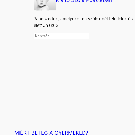
Kiáltó Szó a Pusztában
'A beszédek, amelyeket én szólok néktek, lélek és
élet' Jn 6:63
K
e
r
e
s
é
s
MIÉRT BETEG A GYERMEKED?