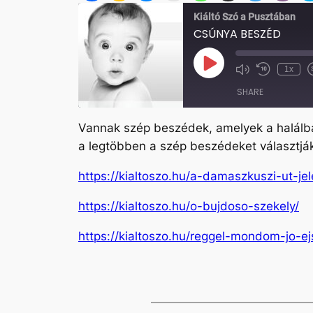
Kiáltó Szó a Pusztában
CSÚNYA BESZÉD
Play
1x
Mute/Unmute
Rewind
Episode
Episode
10
SHARE
Seconds
Vannak szép beszédek, amelyek a halálba
SHARE
a legtöbben a szép beszédeket választják
LINK
https://kialtoszo.hu/a-damaszkuszi-ut-je
EMBED
https://kialtoszo.hu/o-bujdoso-szekely/
https://kialtoszo.hu/reggel-mondom-jo-ej