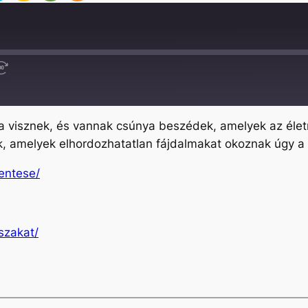
Fast
Forward
30
seconds
 visznek, és vannak csúnya beszédek, amelyek az életre
, amelyek elhordozhatatlan fájdalmakat okoznak úgy a 
lentese/
szakat/