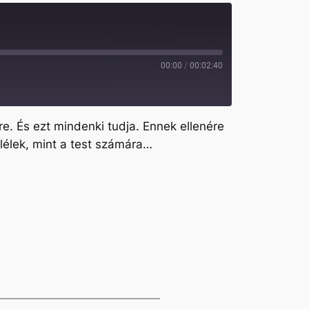
00:00
/
00:02:40
. És ezt mindenki tudja. Ennek ellenére
lélek, mint a test számára…