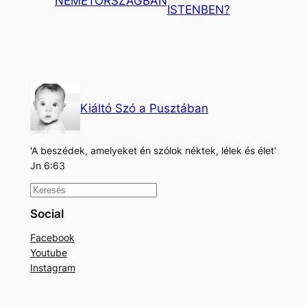
NÉMETORSZÁGBAN
ISTENBEN?
Kiáltó Szó a Pusztában
'A beszédek, amelyeket én szólok néktek, lélek és élet'
Jn 6:63
K
e
Social
r
Facebook
e
Youtube
s
Instagram
é
s