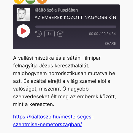
Kiáltó Szó a Pusztában
Play
1x
00:00
/
00:34:34
Rewind
Fast
Episode
10
Forward
SHARE
Seconds
30
seconds
A vallási misztika és a sátáni filmipar
SHARE
felnagyítja Jézus kereszthalálát,
majdhogynem horrorisztikusan mutatva be
LINK
azt. És ezáltal elrejti a világ szemei elől a
EMBED
valóságot, miszerint Ő nagyobb
szenvedéseket élt meg az emberek között,
mint a kereszten.
https://kialtoszo.hu/mesterseges-
szentmise-nemetorszagban/