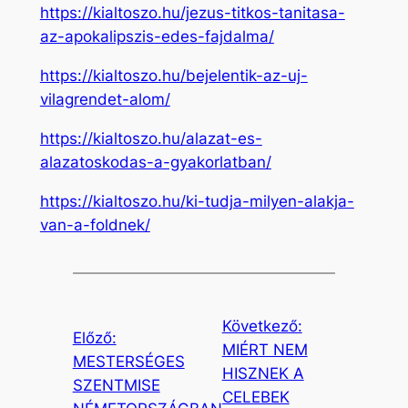
https://kialtoszo.hu/jezus-titkos-tanitasa-
az-apokalipszis-edes-fajdalma/
https://kialtoszo.hu/bejelentik-az-uj-
vilagrendet-alom/
https://kialtoszo.hu/alazat-es-
alazatoskodas-a-gyakorlatban/
https://kialtoszo.hu/ki-tudja-milyen-alakja-
van-a-foldnek/
Következő:
Előző:
MIÉRT NEM
MESTERSÉGES
HISZNEK A
SZENTMISE
CELEBEK