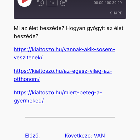
Play
1x
00:00
/
00:39:29
Rewind
Fast
Episode
10
Forward
SHARE
Seconds
30
seconds
Mi az élet beszéde? Hogyan gyógyít az élet
SHARE
beszéde?
LINK
https://kialtoszo.hu/vannak-akik-sosem-
EMBED
veszitenek/
https://kialtoszo.hu/az-egesz-vilag-az-
otthonom/
https://kialtoszo.hu/miert-beteg-a-
gyermeked/
Előző:
Következő:
VAN