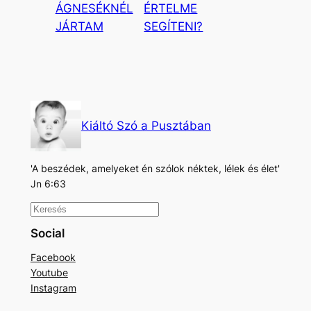
ÁGNESÉKNÉL
ÉRTELME
JÁRTAM
SEGÍTENI?
Kiáltó Szó a Pusztában
'A beszédek, amelyeket én szólok néktek, lélek és élet'
Jn 6:63
K
e
Social
r
Facebook
e
Youtube
s
Instagram
é