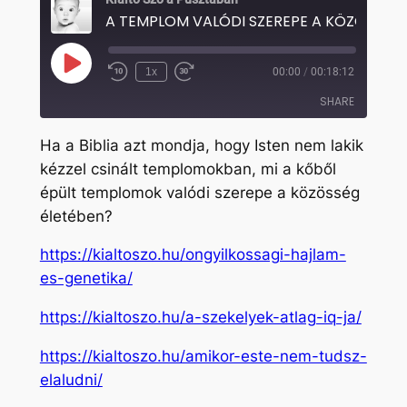
A TEM
Play
1x
00:00
/
00:18:12
Rewind
Fast
Episode
10
Forward
SHARE
Seconds
30
seconds
Ha a Biblia azt mondja, hogy Isten nem lakik
SHARE
kézzel csinált templomokban, mi a kőből
épült templomok valódi szerepe a közösség
LINK
életében?
EMBED
https://kialtoszo.hu/ongyilkossagi-hajlam-
es-genetika/
https://kialtoszo.hu/a-szekelyek-atlag-iq-ja/
https://kialtoszo.hu/amikor-este-nem-tudsz-
elaludni/