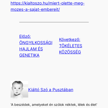
https://kialtoszo.hu/miert-olette-meg-
mozes-a-sajat-embereit/
Előző:
Következő:
ÖNGYILKOSSÁGI
TÖKÉLETES
HAJLAM ÉS
KÖZÖSSÉG
GENETIKA
Kiáltó Szó a Pusztában
'A beszédek, amelyeket én szólok néktek, lélek és élet'