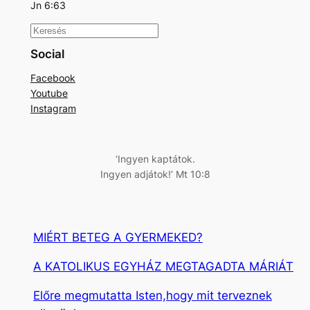
Jn 6:63
K
e
Social
r
Facebook
e
Youtube
s
Instagram
é
s
‘Ingyen kaptátok.
Ingyen adjátok!’ Mt 10:8
MIÉRT BETEG A GYERMEKED?
A KATOLIKUS EGYHÁZ MEGTAGADTA MÁRIÁT
Előre megmutatta Isten,hogy mit terveznek