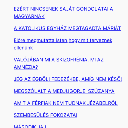
EZÉRT NINCSENEK SAJÁT GONDOLATAI A
MAGYARNAK
A KATOLIKUS EGYHÁZ MEGTAGADTA MÁRIÁT
Előre megmutatta Isten,hogy mit terveznek
ellenünk
VALÓJÁBAN MI A SKIZOFRÉNIA, MI AZ
AMNÉZIA?
JÉG AZ ÉGBŐL! FEDEZÉKBE, AMÍG NEM KÉSŐ!
MEGSZÓLALT A MEDJUGORJEI SZŰZANYA
AMIT A FÉRFIAK NEM TUDNAK JÉZABELRŐL
SZEMBESÜLÉS FOKOZATAI
MÁSODIK JAJ