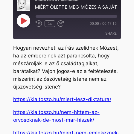
Play
1x
00:00
/
00:47:15
Rewind
Fast
Episode
10
Forward
SHARE
Seconds
30
seconds
Hogyan nevezheti az írás szelídnek Mózest,
SHARE
ha az embereinek azt parancsolta, hogy
mészárolják le az ő családtagjaikat,
LINK
barátaikat? Vajon jogos-e az a feltételezés,
EMBED
miszerint az ószövetség istene nem az
újszövetség istene?
https://kialtoszo.hu/miert-lesz-diktatura/
https://kialtoszo.hu/nem-hittem-az-
orvosoknak-de-most-mar-hiszek/
https://kialtoszo.hu/miert-nem-emlekeznek-