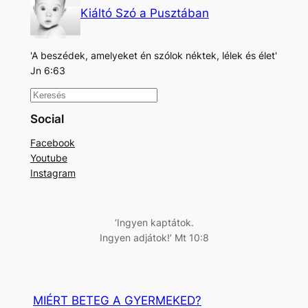
Kiáltó Szó a Pusztában
'A beszédek, amelyeket én szólok néktek, lélek és élet'
Jn 6:63
K
e
Social
r
Facebook
e
Youtube
s
Instagram
é
s
‘Ingyen kaptátok.
Ingyen adjátok!’ Mt 10:8
MIÉRT BETEG A GYERMEKED?