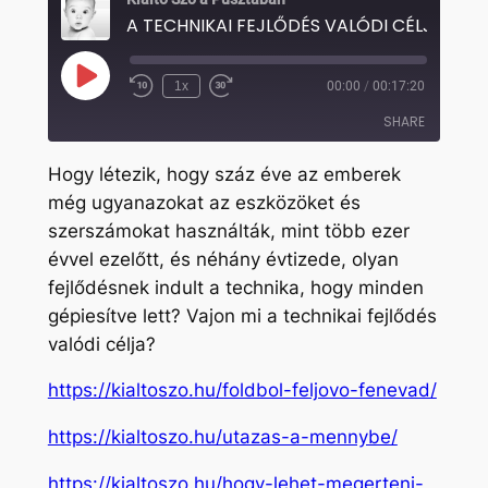
A TECHNIKAI FEJLŐDÉS VALÓDI CÉLJA
Play
1x
00:00
/
00:17:20
Rewind
Fast
Episode
10
Forward
SHARE
Seconds
30
seconds
Hogy létezik, hogy száz éve az emberek
SHARE
még ugyanazokat az eszközöket és
szerszámokat használták, mint több ezer
LINK
évvel ezelőtt, és néhány évtizede, olyan
EMBED
fejlődésnek indult a technika, hogy minden
gépiesítve lett? Vajon mi a technikai fejlődés
valódi célja?
https://kialtoszo.hu/foldbol-feljovo-fenevad/
https://kialtoszo.hu/utazas-a-mennybe/
https://kialtoszo.hu/hogy-lehet-megerteni-