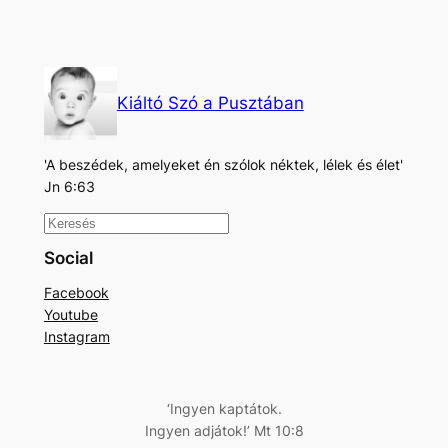
Kiáltó Szó a Pusztában
'A beszédek, amelyeket én szólok néktek, lélek és élet'
Jn 6:63
K
e
Social
r
Facebook
e
Youtube
s
Instagram
é
s
‘Ingyen kaptátok.
Ingyen adjátok!’ Mt 10:8