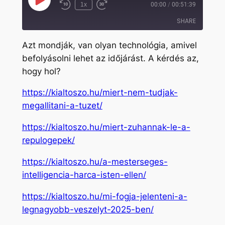
Play
1x
00:00
/
00:51:39
Rewind
Fast
Episode
10
Forward
SHARE
Seconds
30
seconds
Azt mondják, van olyan technológia, amivel
SHARE
befolyásolni lehet az időjárást. A kérdés az,
hogy hol?
LINK
EMBED
https://kialtoszo.hu/miert-nem-tudjak-
megallitani-a-tuzet/
https://kialtoszo.hu/miert-zuhannak-le-a-
repulogepek/
https://kialtoszo.hu/a-mesterseges-
intelligencia-harca-isten-ellen/
https://kialtoszo.hu/mi-fogja-jelenteni-a-
legnagyobb-veszelyt-2025-ben/