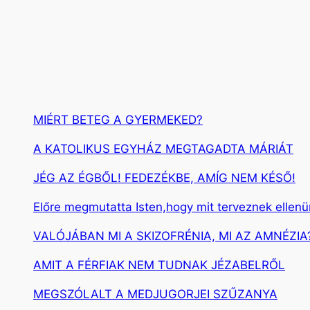
s
MIÉRT BETEG A GYERMEKED?
A KATOLIKUS EGYHÁZ MEGTAGADTA MÁRIÁT
JÉG AZ ÉGBŐL! FEDEZÉKBE, AMÍG NEM KÉSŐ!
Előre megmutatta Isten,hogy mit terveznek ellen
VALÓJÁBAN MI A SKIZOFRÉNIA, MI AZ AMNÉZIA
AMIT A FÉRFIAK NEM TUDNAK JÉZABELRŐL
MEGSZÓLALT A MEDJUGORJEI SZŰZANYA