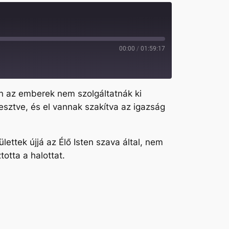
00:00
/
01:59:17
en az emberek nem szolgáltatnák ki
sztve, és el vannak szakítva az igazság
ettek újjá az Élő Isten szava által, nem
otta a halottat.