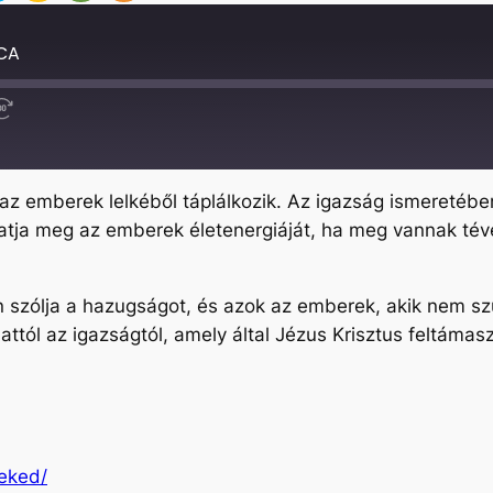
RCA
Fast
Forward
30
seconds
t az emberek lelkéből táplálkozik. Az igazság ismeretéb
atja meg az emberek életenergiáját, ha meg vannak téve
szólja a hazugságot, és azok az emberek, akik nem szül
tól az igazságtól, amely által Jézus Krisztus feltámaszt
meked/