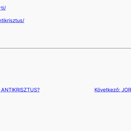
ti/
tikrisztus/
 ANTIKRISZTUS?
Következő:
JO