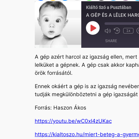
Kiáltó Szó a Pusztában
A GÉP ÉS A LÉLEK HA
Play
1x
Mute/Unmute
Rewind
Episode
Episode
10
SHARE
Seconds
A gép azért harcol az igazság ellen, mer
SHARE
lelküket a gépnek. A gép csak akkor kaph
LINK
örök forrásától.
EMBED
Ennek okáért a gép is az igazság nevében 
tudják megkülönböztetni a gép igazságát at
Forrás: Haszon Ákos
https://youtu.be/wC0xI4zUKac
https://kialtoszo.hu/miert-beteg-a-gyer