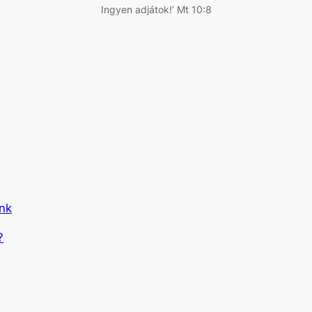
Ingyen adjátok!’ Mt 10:8
ünk
?