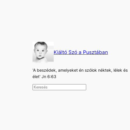
Kiáltó Szó a Pusztában
'A beszédek, amelyeket én szólok néktek, lélek és
élet' Jn 6:63
K
e
r
e
s
é