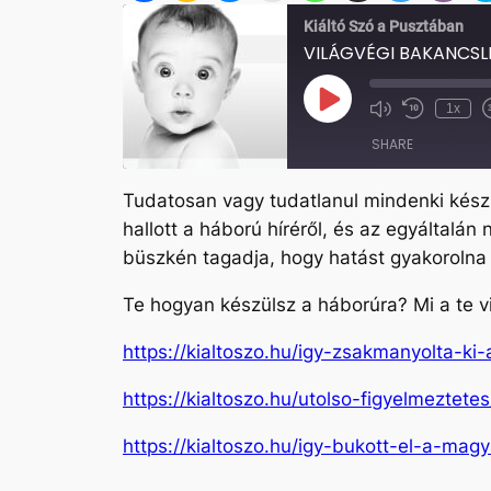
Kiáltó Szó a Pusztában
VILÁGVÉGI BAKANCSL
Play
1x
Mute/Unmute
Rewind
Episode
Episode
10
SHARE
Seconds
Tudatosan vagy tudatlanul mindenki készü
SHARE
hallott a háború híréről, és az egyáltalá
LINK
büszkén tagadja, hogy hatást gyakorolna a
EMBED
Te hogyan készülsz a háborúra? Mi a te v
https://kialtoszo.hu/igy-zsakmanyolta-ki
https://kialtoszo.hu/utolso-figyelmeztetes
https://kialtoszo.hu/igy-bukott-el-a-magy