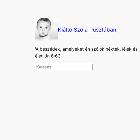
Kiáltó Szó a Pusztában
'A beszédek, amelyeket én szólok néktek, lélek és
élet' Jn 6:63
K
e
r
e
s
é
s