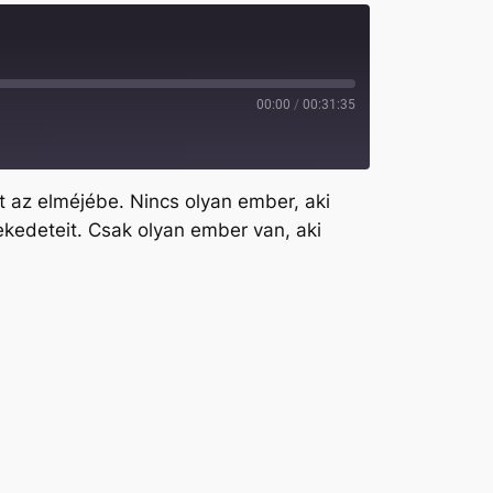
00:00
/
00:31:35
t az elméjébe. Nincs olyan ember, aki
lekedeteit. Csak olyan ember van, aki