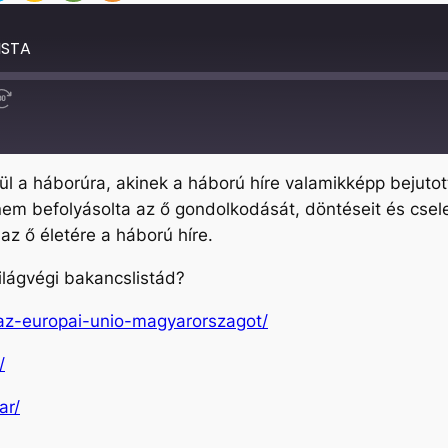
ISTA
Fast
Forward
30
seconds
l a háborúra, akinek a háború híre valamikképp bejutot
n nem befolyásolta az ő gondolkodását, döntéseit és cse
z ő életére a háború híre.
ilágvégi bakancslistád?
-az-europai-unio-magyarorszagot/
/
ar/