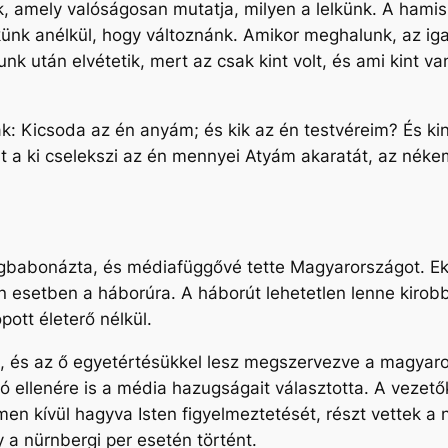
, amely valóságosan mutatja, milyen a lelkünk. A hamis t
ünk anélkül, hogy változnánk. Amikor meghalunk, az iga
nk után elvétetik, mert az csak kint volt, és ami kint v
k: Kicsoda az én anyám; és kik az én testvéreim? És kin
t a ki cselekszi az én mennyei Atyám akaratát, az néke
egbabonázta, és médiafüggővé tette Magyarországot. Ek
elen esetben a háborúra. A háborút lehetetlen lenne kiro
ott életerő nélkül.
, és az ő egyetértésükkel lesz megszervezve a magyar
zó ellenére is a média hazugságait választotta. A vezet
men kívül hagyva Isten figyelmeztetését, részt vettek a
 a nürnbergi per esetén történt.