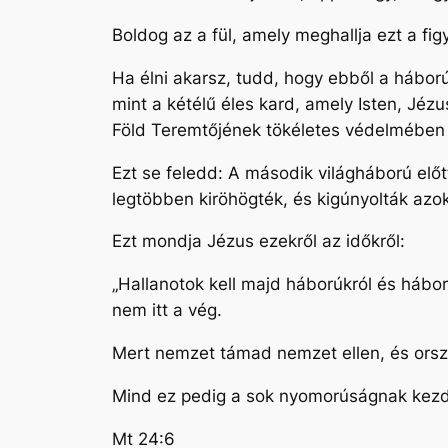
Boldog az a fül, amely meghallja ezt a fi
Ha élni akarsz, tudd, hogy ebből a hábor
mint a kétélű éles kard, amely Isten, Jézu
Föld Teremtőjének tökéletes védelmében f
Ezt se feledd: A második világháború előt
legtöbben kiröhögték, és kigúnyolták azoka
Ezt mondja Jézus ezekről az időkről:
„Hallanotok kell majd háborúkról és hábo
nem itt a vég.
Mert nemzet támad nemzet ellen, és orsz
Mind ez pedig a sok nyomorúságnak kezd
Mt 24:6