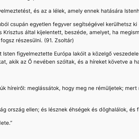
gyelmeztetést, és az a lélek, amely ennek hatására Iste
úból csupán egyetlen fegyver segítségével kerülhetsz k
s Krisztus által kijelentett, beszéde, amelyet, ha megi
ogsz részesülni. (91. Zsoltár)
t Isten figyelmeztette Európa lakóit a közelgő veszedel
t, akik az Ő nevében szóltak, és a híreket követve a hal
rúk híreiről: meglássátok, hogy meg ne rémüljetek; mer
ág ország ellen; és lésznek éhségek és döghalálok, és
ete.”