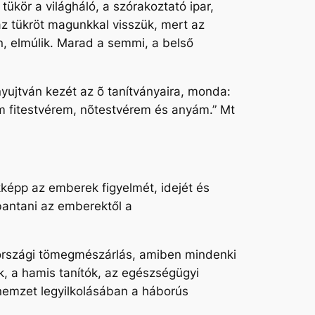
ükör a világháló, a szórakoztató ipar,
z tükröt magunkkal visszük, mert az
an, elmúlik. Marad a semmi, a belső
yujtván kezét az õ tanítványaira, monda:
m fitestvérem, nõtestvérem és anyám.” Mt
képp az emberek figyelmét, idejét és
bbantani az emberektől a
országi tömegmészárlás, amiben mindenki
ők, a hamis tanítók, az egészségügyi
 nemzet legyilkolásában a háborús