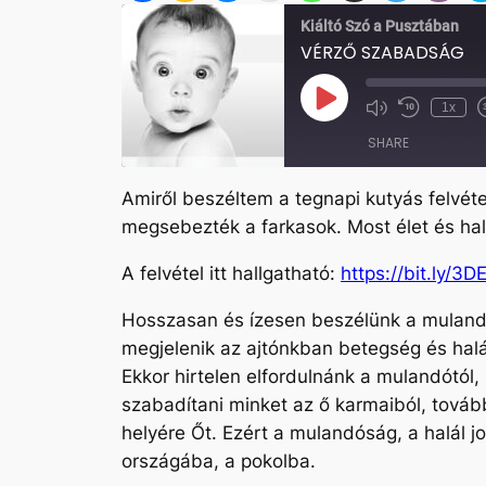
Kiáltó Szó a Pusztában
VÉRZŐ SZABADSÁG
Play
1x
Mute/Unmute
Rewind
Episode
Episode
10
SHARE
Seconds
Amiről beszéltem a tegnapi kutyás felvéte
SHARE
megsebezték a farkasok. Most élet és hal
LINK
A felvétel itt hallgatható:
https://bit.ly/3
EMBED
Hosszasan és ízesen beszélünk a mulandór
megjelenik az ajtónkban betegség és halá
Ekkor hirtelen elfordulnánk a mulandótól,
szabadítani minket az ő karmaiból, továb
helyére Őt. Ezért a mulandóság, a halál jog
országába, a pokolba.