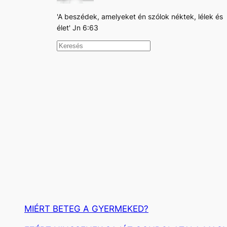
'A beszédek, amelyeket én szólok néktek, lélek és
élet' Jn 6:63
K
e
r
e
s
é
s
MIÉRT BETEG A GYERMEKED?