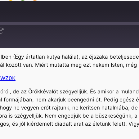
Fast
Forward
30
seconds
lben (Egy ártatlan kutya halála), az éjszaka beteljese
ál között van. Miért mutatta meg ezt nekem Isten, még
DEWZ0K
ól, de az Örökkévalót szégyelljük. És amikor a muland
l formájában, nem akarjuk beengedni őt. Pedig egész éle
 hogy ne vegyen erőt rajtunk, ne kerítsen hatalmába, d
bra is szégyelljük. Nem engedjük be a büszkeségünk, a 
os, és jól kiérdemelt diadalt arat az életünk felett. Vigy