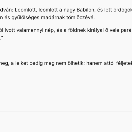
ondván: Leomlott, leomlott a nagy Babilon, és lett ördög
lan és gyűlölséges madárnak tömlöczévé.
ivott valamennyi nép, és a földnek királyai ő vele pará
.”
k meg, a lelket pedig meg nem ölhetik; hanem attól féljete