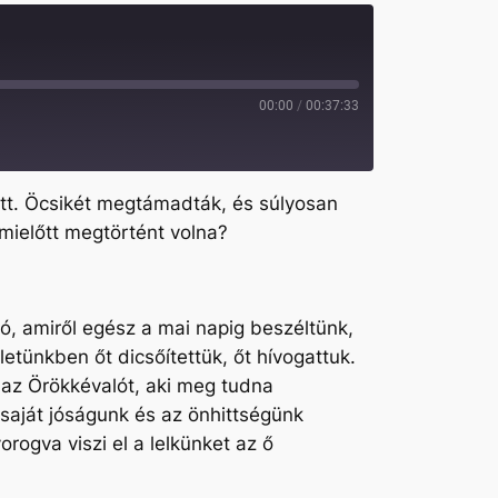
00:00
/
00:37:33
dett. Öcsikét megtámadták, és súlyosan
 mielőtt megtörtént volna?
ó, amiről egész a mai napig beszéltünk,
tünkben őt dicsőítettük, őt hívogattuk.
e az Örökkévalót, aki meg tudna
saját jóságunk és az önhittségünk
orogva viszi el a lelkünket az ő