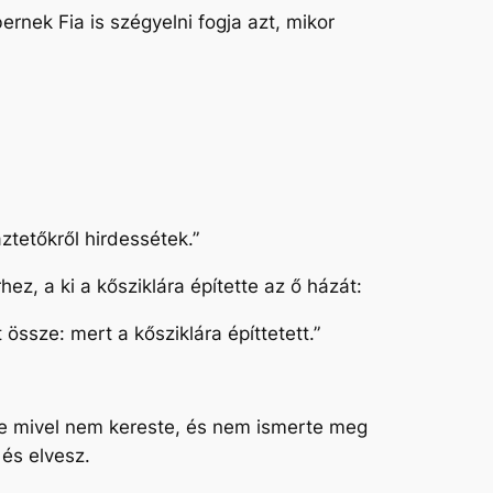
nek Fia is szégyelni fogja azt, mikor
ztetőkről hirdessétek.”
ez, a ki a kősziklára építette az ő házát:
 össze: mert a kősziklára építtetett.”
 De mivel nem kereste, és nem ismerte meg
és elvesz.