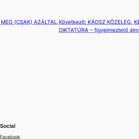
 MEG (CSAK) AZÁLTAL,
Következő:
KÁOSZ KÖZELEG, K
DIKTATÚRA – figyelmeztető ál
Social
Facebook