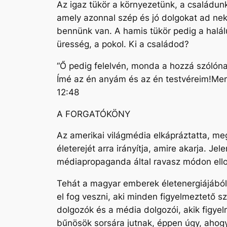
Az igaz tükör a környezetünk, a családunk
amely azonnal szép és jó dolgokat ad nek
bennünk van. A hamis tükör pedig a halálu
üresség, a pokol. Ki a családod?
“Ő pedig felelvén, monda a hozzá szólóna
Ímé az én anyám és az én testvéreim!Mer
12:48
A FORGATÓKÖNY
Az amerikai világmédia elkápráztatta, m
életerejét arra irányítja, amire akarja. J
médiapropaganda által ravasz módon ellop
Tehát a magyar emberek életenergiájából
el fog veszni, aki minden figyelmeztető s
dolgozók és a média dolgozói, akik figyel
bűnösök sorsára jutnak, éppen úgy, ahogy