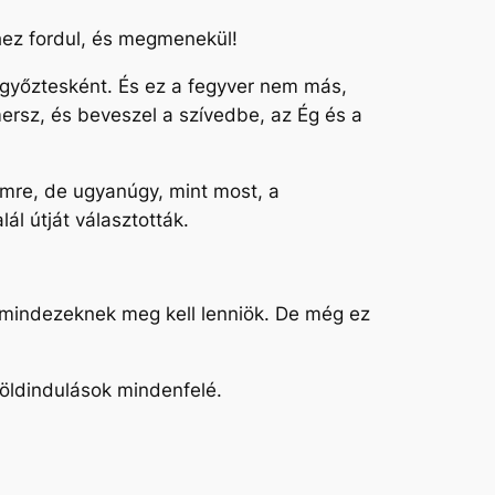
nhez fordul, és megmenekül!
i győztesként. És ez a fegyver nem más,
smersz, és beveszel a szívedbe, az Ég és a
emre, de ugyanúgy, mint most, a
ál útját választották.
t mindezeknek meg kell lenniök. De még ez
 földindulások mindenfelé.