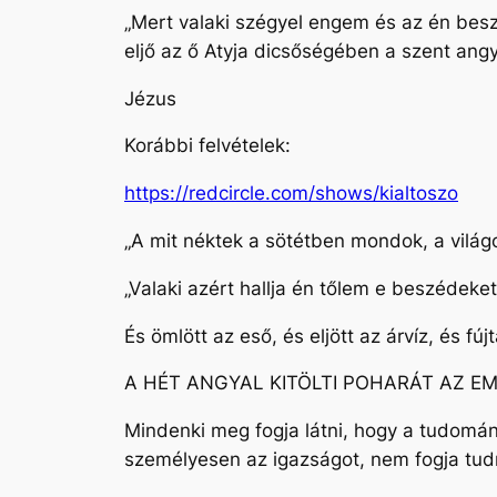
„Mert valaki szégyel engem és az én besz
eljő az ő Atyja dicsőségében a szent angy
Jézus
Korábbi felvételek:
https://redcircle.com/shows/kialtoszo
„A mit néktek a sötétben mondok, a világo
„Valaki azért hallja én tőlem e beszédeke
És ömlött az eső, és eljött az árvíz, és f
A HÉT ANGYAL KITÖLTI POHARÁT AZ EM
Mindenki meg fogja látni, hogy a tudomány
személyesen az igazságot, nem fogja tud