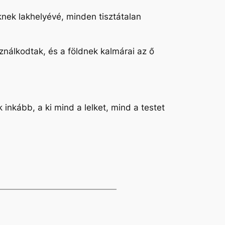
öknek lakhelyévé, minden tisztátalan
ználkodtak, és a földnek kalmárai az ő
k inkább, a ki mind a lelket, mind a testet