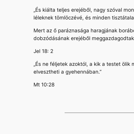
„És kiálta teljes erejéből, nagy szóval m
léleknek tömlöczévé, és minden tisztáta
Mert az ő paráznasága haragjának borából 
dobzódásának erejéből meggazdagodtak
Jel 18: 2
„És ne féljetek azoktól, a kik a testet öli
elvesztheti a gyehennában.”
Mt 10:28