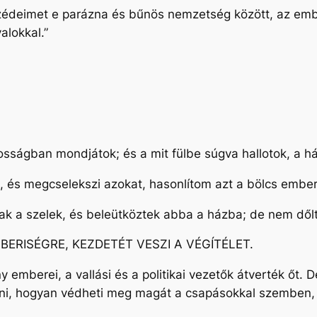
édeimet e parázna és bűnös nemzetség között, az ember
alokkal.”
sságban mondjátok; és a mit fülbe súgva hallotok, a há
t, és megcselekszi azokat, hasonlítom azt a bölcs emberh
újtak a szelek, és beleütköztek abba a házba; de nem dőlt
BERISÉGRE, KEZDETÉT VESZI A VÉGÍTÉLET.
 emberei, a vallási és a politikai vezetők átverték őt.
ni, hogyan védheti meg magát a csapásokkal szemben, 