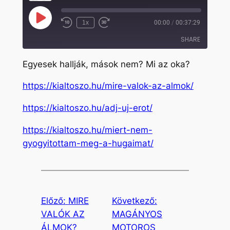
Play
1x
00:00
/
00:37:29
Rewind
Fast
Episode
10
Forward
SHARE
Seconds
30
seconds
Egyesek hallják, mások nem? Mi az oka?
SHARE
https://kialtoszo.hu/mire-valok-az-almok/
LINK
https://kialtoszo.hu/adj-uj-erot/
EMBED
https://kialtoszo.hu/miert-nem-
gyogyitottam-meg-a-hugaimat/
Előző:
MIRE
Következő:
VALÓK AZ
MAGÁNYOS
ÁLMOK?
MOTOROS