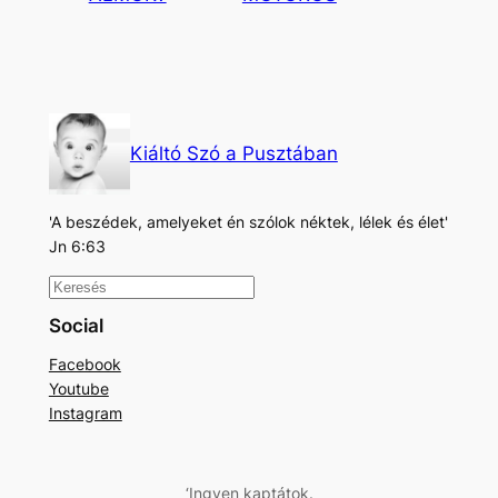
Kiáltó Szó a Pusztában
'A beszédek, amelyeket én szólok néktek, lélek és élet'
Jn 6:63
K
e
Social
r
Facebook
e
Youtube
s
Instagram
é
s
‘Ingyen kaptátok.