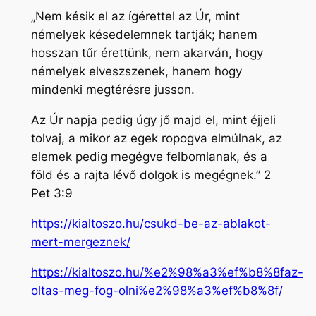
„Nem késik el az ígérettel az Úr, mint
némelyek késedelemnek tartják; hanem
hosszan tűr érettünk, nem akarván, hogy
némelyek elveszszenek, hanem hogy
mindenki megtérésre jusson.
Az Úr napja pedig úgy jő majd el, mint éjjeli
tolvaj, a mikor az egek ropogva elmúlnak, az
elemek pedig megégve felbomlanak, és a
föld és a rajta lévő dolgok is megégnek.” 2
Pet 3:9
https://kialtoszo.hu/csukd-be-az-ablakot-
mert-mergeznek/
https://kialtoszo.hu/%e2%98%a3%ef%b8%8faz-
oltas-meg-fog-olni%e2%98%a3%ef%b8%8f/