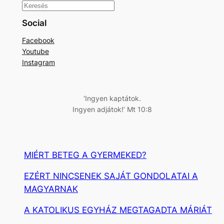
K
e
Social
r
Facebook
e
Youtube
s
Instagram
é
s
‘Ingyen kaptátok.
Ingyen adjátok!’ Mt 10:8
MIÉRT BETEG A GYERMEKED?
EZÉRT NINCSENEK SAJÁT GONDOLATAI A
MAGYARNAK
A KATOLIKUS EGYHÁZ MEGTAGADTA MÁRIÁT