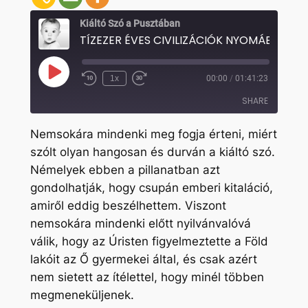
Kiáltó Szó a Pusztában
Play
1x
00:00
/
01:41:23
Rewind
Fast
Episode
10
Forward
SHARE
Seconds
30
seconds
Nemsokára mindenki meg fogja érteni, miért
SHARE
szólt olyan hangosan és durván a kiáltó szó.
Némelyek ebben a pillanatban azt
LINK
gondolhatják, hogy csupán emberi kitaláció,
EMBED
amiről eddig beszélhettem. Viszont
nemsokára mindenki előtt nyilvánvalóvá
válik, hogy az Úristen figyelmeztette a Föld
lakóit az Ő gyermekei által, és csak azért
nem sietett az ítélettel, hogy minél többen
megmeneküljenek.