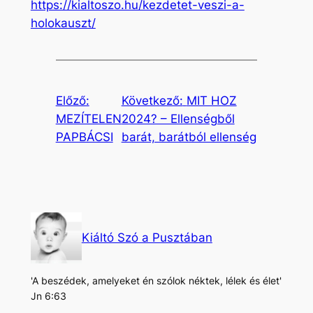
https://kialtoszo.hu/kezdetet-veszi-a-
holokauszt/
Előző:
Következő:
MIT HOZ
MEZÍTELEN
2024? – Ellenségből
PAPBÁCSI
barát, barátból ellenség
Kiáltó Szó a Pusztában
'A beszédek, amelyeket én szólok néktek, lélek és élet'
Jn 6:63