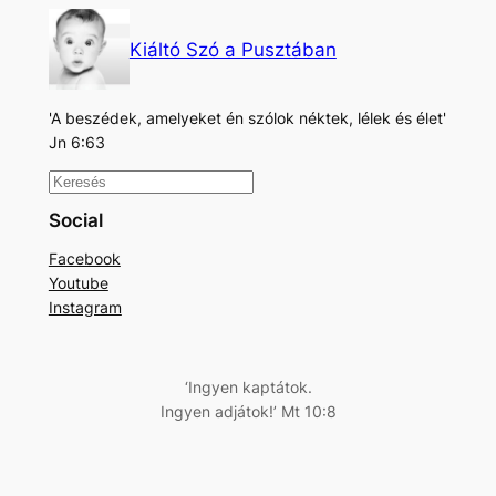
Kiáltó Szó a Pusztában
'A beszédek, amelyeket én szólok néktek, lélek és élet'
Jn 6:63
K
e
Social
r
Facebook
e
Youtube
s
Instagram
é
s
‘Ingyen kaptátok.
Ingyen adjátok!’ Mt 10:8