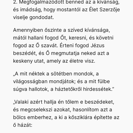
2. Megfogalmazódott benned az a kívánság,
és imádság, hogy mostantól az Élet Szerzője
viselje gondodat.
Amennyiben őszinte a szíved kívánsága,
mától hallani fogod Őt, keresni, és követni
fogod az Ő szavát. Érteni fogod Jézus
beszédét, és Ő megmutatja neked azt a
keskeny utat, amely az életre visz.
„A mit néktek a sötétben mondok, a
világosságban mondjátok; és a mit fülbe
súgva hallotok, a háztetőkről hirdessétek.”
„Valaki azért hallja én tőlem e beszédeket,
és megcselekszi azokat, hasonlítom azt a
bölcs emberhez, a ki a kősziklára építette az
ő házát: