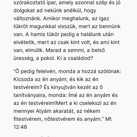
szórakoztató ipar, amely azonnal szép és jó
dolgokat ad nekünk anélkül, hogy
változnánk. Amikor meghalunk, az igaz
tükröt magunkkal visszük, mert az bennünk
van. A hamis tükör pedig a halálunk után
elvétetik, mert az csak kint volt, és ami kint
van, elmúlik. Marad a semmi, a belső
üresség, a pokol. Ki a családod?
“Ő pedig felelvén, monda a hozzá szólónak:
Kicsoda az én anyám; és kik az én
testvéreim? És kinyujtván kezét az õ
tanítványaira, monda: Ímé az én anyám és
az én testvéreim!Mert a ki cselekszi az én
mennyei Atyám akaratát, az nékem
fitestvérem, nõtestvérem és anyám.” Mt
12:48