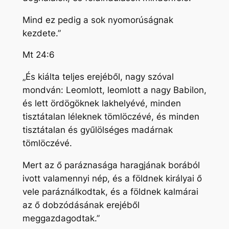
Mind ez pedig a sok nyomorúságnak
kezdete.”
Mt 24:6
„És kiálta teljes erejéből, nagy szóval
mondván: Leomlott, leomlott a nagy Babilon,
és lett ördögöknek lakhelyévé, minden
tisztátalan léleknek tömlöczévé, és minden
tisztátalan és gyűlölséges madárnak
tömlöczévé.
Mert az ő paráznasága haragjának borából
ivott valamennyi nép, és a földnek királyai ő
vele paráználkodtak, és a földnek kalmárai
az ő dobzódásának erejéből
meggazdagodtak.”