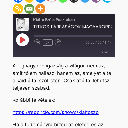
Kiáltó Szó a Pusztában
Play
1x
00:00
/
00:41:47
Rewind
Fast
Episode
10
Forward
SHARE
Seconds
30
seconds
A legnagyobb igazság a világon nem az,
SHARE
amit tőlem hallasz, hanem az, amelyet a te
ajkaid által szól Isten. Csak azáltal lehetsz
LINK
teljesen szabad.
EMBED
Korábbi felvételek:
https://redcircle.com/shows/kialtoszo
Ha a tudományra bízod az életed és az