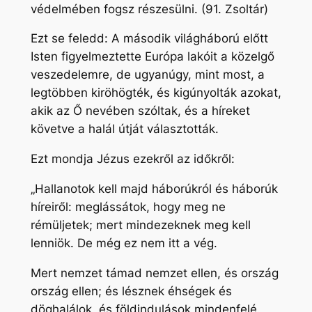
védelmében fogsz részesülni. (91. Zsoltár)
Ezt se feledd: A második világháború előtt
Isten figyelmeztette Európa lakóit a közelgő
veszedelemre, de ugyanúgy, mint most, a
legtöbben kiröhögték, és kigúnyolták azokat,
akik az Ő nevében szóltak, és a híreket
követve a halál útját választották.
Ezt mondja Jézus ezekről az időkről:
„Hallanotok kell majd háborúkról és háborúk
híreiről: meglássátok, hogy meg ne
rémüljetek; mert mindezeknek meg kell
lenniök. De még ez nem itt a vég.
Mert nemzet támad nemzet ellen, és ország
ország ellen; és lésznek éhségek és
döghalálok, és földindulások mindenfelé.