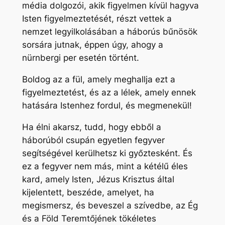
média dolgozói, akik figyelmen kívül hagyva
Isten figyelmeztetését, részt vettek a
nemzet legyilkolásában a háborús bűnösök
sorsára jutnak, éppen úgy, ahogy a
nürnbergi per esetén történt.
Boldog az a fül, amely meghallja ezt a
figyelmeztetést, és az a lélek, amely ennek
hatására Istenhez fordul, és megmenekül!
Ha élni akarsz, tudd, hogy ebből a
háborúból csupán egyetlen fegyver
segítségével kerülhetsz ki győztesként. És
ez a fegyver nem más, mint a kétélű éles
kard, amely Isten, Jézus Krisztus által
kijelentett, beszéde, amelyet, ha
megismersz, és beveszel a szívedbe, az Ég
és a Föld Teremtőjének tökéletes