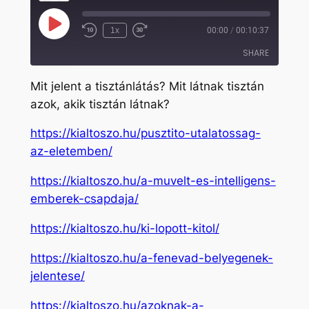
Play
1x
00:00
/
00:10:37
Rewind
Fast
Episode
10
Forward
SHARE
Seconds
30
seconds
Mit jelent a tisztánlátás? Mit látnak tisztán
SHARE
azok, akik tisztán látnak?
LINK
https://kialtoszo.hu/pusztito-utalatossag-
EMBED
az-eletemben/
https://kialtoszo.hu/a-muvelt-es-intelligens-
emberek-csapdaja/
https://kialtoszo.hu/ki-lopott-kitol/
https://kialtoszo.hu/a-fenevad-belyegenek-
jelentese/
https://kialtoszo.hu/azoknak-a-