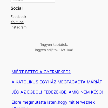
K
e
Social
r
Facebook
e
Youtube
s
Instagram
é
s
‘Ingyen kaptátok.
Ingyen adjátok!’ Mt 10:8
MIÉRT BETEG A GYERMEKED?
A KATOLIKUS EGYHÁZ MEGTAGADTA MÁRIÁT
JÉG AZ ÉGBŐL! FEDEZÉKBE, AMÍG NEM KÉSŐ!
Előre megmutatta Isten,hogy mit terveznek