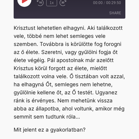
Play
1x
00:00
/
00:29:50
Rewind
Fast
Episode
10
Forward
SHARE
Seconds
30
seconds
Krisztust lehetetlen elhagyni. Aki találkozott
SHARE
vele, többé nem lehet semleges vele
szemben. Továbbra is körülötte fog forogni
LINK
az ő élete. Szeretni, vagy gyűlölni fogja őt
EMBED
élete végéig. Pál apostolnak már azelőtt
Krisztus körül forgott az élete, mielőtt
találkozott volna vele. Ő tisztában volt azzal,
ha elhagyná Őt, semleges nem lehetne,
gyűlölnie kellene őt, az Ő testét. Ugyanez
ránk is érvényes. Nem mehetünk vissza
abba az állapotba, ahol voltunk, amikor még
semmit sem tudtunk róla…
Mit jelent ez a gyakorlatban?