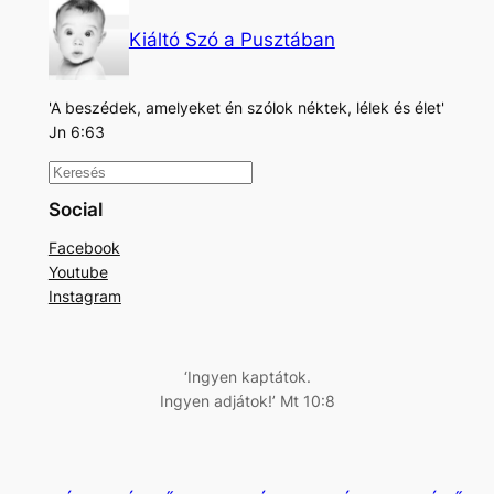
Kiáltó Szó a Pusztában
'A beszédek, amelyeket én szólok néktek, lélek és élet'
Jn 6:63
K
e
Social
r
Facebook
e
Youtube
s
Instagram
é
s
‘Ingyen kaptátok.
Ingyen adjátok!’ Mt 10:8