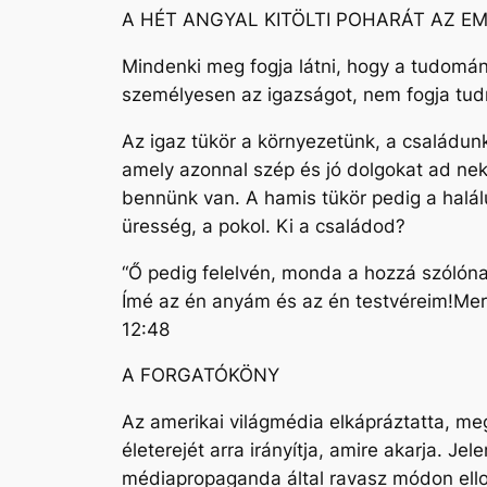
A HÉT ANGYAL KITÖLTI POHARÁT AZ EM
Mindenki meg fogja látni, hogy a tudomány
személyesen az igazságot, nem fogja tud
Az igaz tükör a környezetünk, a családunk
amely azonnal szép és jó dolgokat ad nek
bennünk van. A hamis tükör pedig a halálu
üresség, a pokol. Ki a családod?
“Ő pedig felelvén, monda a hozzá szólóna
Ímé az én anyám és az én testvéreim!Mer
12:48
A FORGATÓKÖNY
Az amerikai világmédia elkápráztatta, m
életerejét arra irányítja, amire akarja. J
médiapropaganda által ravasz módon ellop