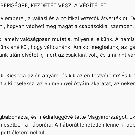
BERISÉGRE, KEZDETÉT VESZI A VÉGÍTÉLET.
 emberei, a vallási és a politikai vezetők átverték őt.
ni, hogyan védheti meg magát a csapásokkal szemben, 
, amely valóságosan mutatja, milyen a lelkünk. A hamis t
ünk anélkül, hogy változnánk. Amikor meghalunk, az iga
nk után elvétetik, mert az csak kint volt, és ami kint v
k: Kicsoda az én anyám; és kik az én testvéreim? És kin
t a ki cselekszi az én mennyei Atyám akaratát, az néke
egbabonázta, és médiafüggővé tette Magyarországot. Ek
elen esetben a háborúra. A háborút lehetetlen lenne kiro
ott életerő nélkül.