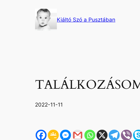
Ugrás
a
Kiáltó Szó a Pusztában
tartalomhoz
TALÁLKOZÁSOM
2022-11-11