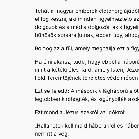
Tehát a magyar emberek életenergiájából
el fog veszni, aki minden figyelmeztető s
dolgozók és a média dolgozói, akik figyel
bűnösök sorsára jutnak, éppen úgy, ahogy
Boldog az a fül, amely meghallja ezt a fi
Ha élni akarsz, tudd, hogy ebből a hábor
mint a kétélű éles kard, amely Isten, Jézu
Föld Teremtőjének tökéletes védelmében f
Ezt se feledd: A második világháború előt
legtöbben kiröhögték, és kigúnyolták azoka
Ezt mondja Jézus ezekről az időkről:
„Hallanotok kell majd háborúkról és hábo
nem itt a vég.