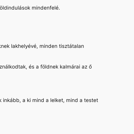
 földindulások mindenfelé.
öknek lakhelyévé, minden tisztátalan
ználkodtak, és a földnek kalmárai az ő
k inkább, a ki mind a lelket, mind a testet