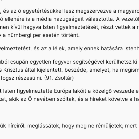
, és az ő egyetértésükkel lesz megszervezve a magyar
zó ellenére is a média hazugságait választotta. A vezet
men kívül hagyva Isten figyelmeztetését, részt vettek a
 a nürnbergi per esetén történt.
gyelmeztetést, és az a lélek, amely ennek hatására Iste
úból csupán egyetlen fegyver segítségével kerülhetsz k
s Krisztus által kijelentett, beszéde, amelyet, ha megi
ogsz részesülni. (91. Zsoltár)
t Isten figyelmeztette Európa lakóit a közelgő veszedel
t, akik az Ő nevében szóltak, és a híreket követve a hal
rúk híreiről: meglássátok, hogy meg ne rémüljetek; mer