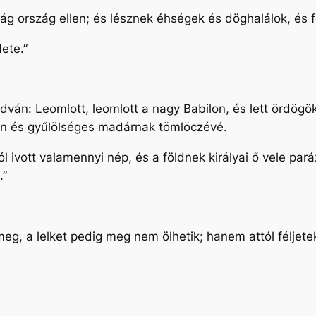
ág ország ellen; és lésznek éhségek és döghalálok, és
ete.”
ondván: Leomlott, leomlott a nagy Babilon, és lett ördög
lan és gyűlölséges madárnak tömlöczévé.
ivott valamennyi nép, és a földnek királyai ő vele pará
.”
k meg, a lelket pedig meg nem ölhetik; hanem attól féljete