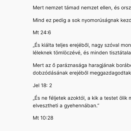
Mert nemzet támad nemzet ellen, és orsz
Mind ez pedig a sok nyomorúságnak kezd
Mt 24:6
„És kiálta teljes erejéből, nagy szóval m
léleknek tömlöczévé, és minden tisztáta
Mert az ő paráznasága haragjának borából 
dobzódásának erejéből meggazdagodtak
Jel 18: 2
„És ne féljetek azoktól, a kik a testet öli
elvesztheti a gyehennában.”
Mt 10:28