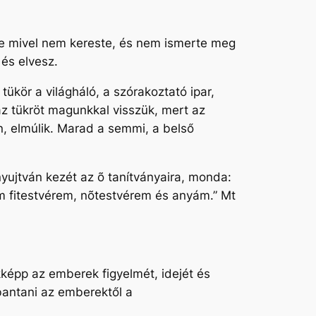
 De mivel nem kereste, és nem ismerte meg
és elvesz.
ükör a világháló, a szórakoztató ipar,
z tükröt magunkkal visszük, mert az
an, elmúlik. Marad a semmi, a belső
yujtván kezét az õ tanítványaira, monda:
m fitestvérem, nõtestvérem és anyám.” Mt
képp az emberek figyelmét, idejét és
bbantani az emberektől a