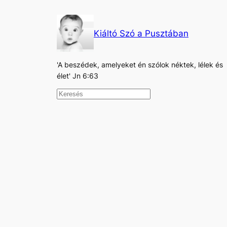
Kiáltó Szó a Pusztában
'A beszédek, amelyeket én szólok néktek, lélek és
élet' Jn 6:63
K
e
r
e
s
é
s