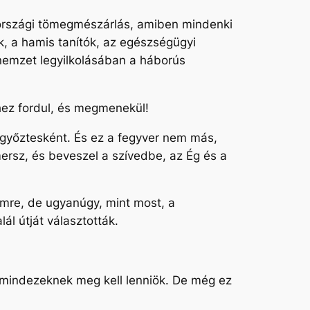
országi tömegmészárlás, amiben mindenki
ők, a hamis tanítók, az egészségügyi
 nemzet legyilkolásában a háborús
nhez fordul, és megmenekül!
i győztesként. És ez a fegyver nem más,
smersz, és beveszel a szívedbe, az Ég és a
emre, de ugyanúgy, mint most, a
ál útját választották.
t mindezeknek meg kell lenniök. De még ez