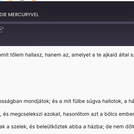
DIE MERCURYVEL
Fast
Forward
30
seconds
t tőlem hallasz, hanem az, amelyet a te ajkaid által szó
sságban mondjátok; és a mit fülbe súgva hallotok, a há
t, és megcselekszi azokat, hasonlítom azt a bölcs emberh
újtak a szelek, és beleütköztek abba a házba; de nem dőlt