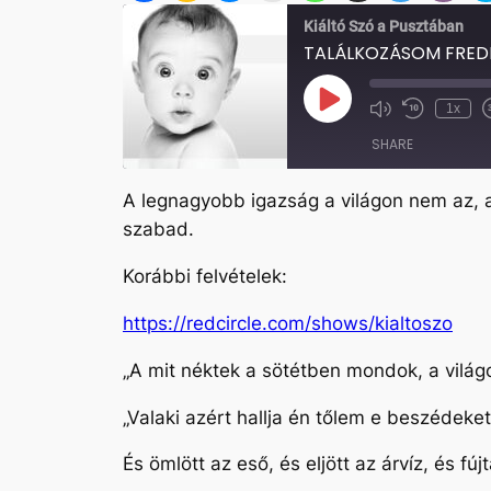
Kiáltó Szó a Pusztában
TALÁLKOZÁSOM FRED
Play
1x
Mute/Unmute
Rewind
Episode
Episode
10
SHARE
Seconds
A legnagyobb igazság a világon nem az, ami
SHARE
szabad.
LINK
Korábbi felvételek:
EMBED
https://redcircle.com/shows/kialtoszo
„A mit néktek a sötétben mondok, a világo
„Valaki azért hallja én tőlem e beszédeke
És ömlött az eső, és eljött az árvíz, és f