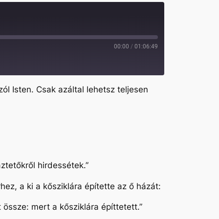
00:00
/
01:06:49
l Isten. Csak azáltal lehetsz teljesen
ztetőkről hirdessétek.”
ez, a ki a kősziklára építette az ő házát:
 össze: mert a kősziklára építtetett.”