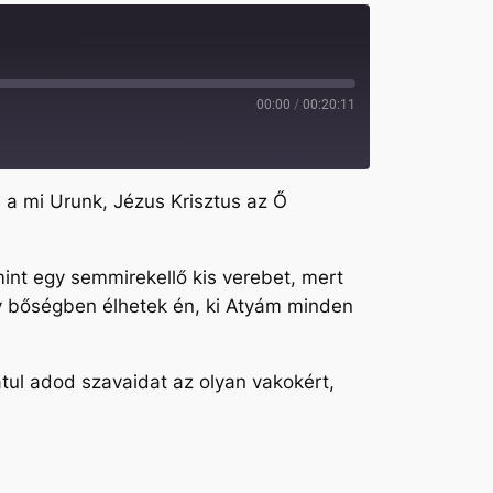
00:00
/
00:20:11
n a mi Urunk, Jézus Krisztus az Ő
int egy semmirekellő kis verebet, mert
y bőségben élhetek én, ki Atyám minden
atul adod szavaidat az olyan vakokért,