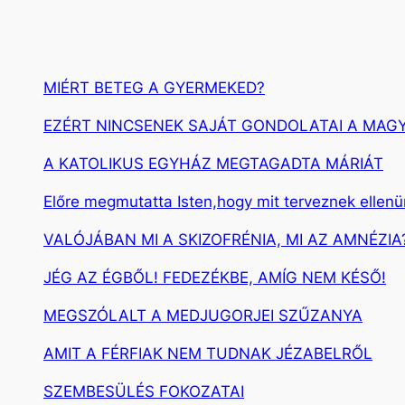
MIÉRT BETEG A GYERMEKED?
EZÉRT NINCSENEK SAJÁT GONDOLATAI A MAG
A KATOLIKUS EGYHÁZ MEGTAGADTA MÁRIÁT
Előre megmutatta Isten,hogy mit terveznek ellen
VALÓJÁBAN MI A SKIZOFRÉNIA, MI AZ AMNÉZIA
JÉG AZ ÉGBŐL! FEDEZÉKBE, AMÍG NEM KÉSŐ!
MEGSZÓLALT A MEDJUGORJEI SZŰZANYA
AMIT A FÉRFIAK NEM TUDNAK JÉZABELRŐL
SZEMBESÜLÉS FOKOZATAI