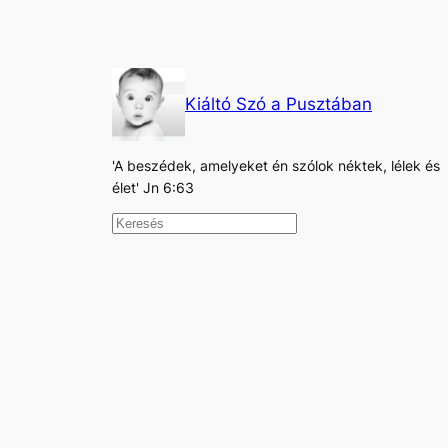
Kiáltó Szó a Pusztában
'A beszédek, amelyeket én szólok néktek, lélek és
élet' Jn 6:63
K
e
r
e
s
é
s