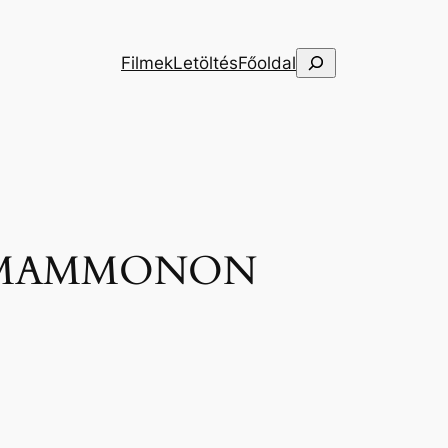
Keresés
Filmek
Letöltés
Főoldal
S MAMMONON