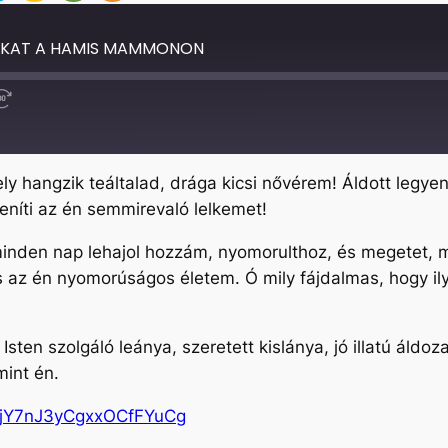
OKAT A HAMIS MAMMONON
Fast
Forward
30
seconds
ly hangzik teáltalad, drága kicsi nővérem! Áldott legye
eníti az én semmirevaló lelkemet!
minden nap lehajol hozzám, nyomorulthoz, és megetet, m
az én nyomorúságos életem. Ó mily fájdalmas, hogy il
ten szolgáló leánya, szeretett kislánya, jó illatú áldoz
mint én.
rjY7nJ3yCgxxOCfFYuCg