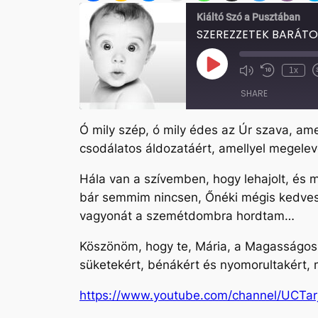
Kiáltó Szó a Pusztában
SZEREZZETEK BARÁT
Play
1x
Mute/Unmute
Rewind
Episode
Episode
10
SHARE
Seconds
Ó mily szép, ó mily édes az Úr szava, ame
SHARE
csodálatos áldozatáért, amellyel megelev
LINK
Hála van a szívemben, hogy lehajolt, és 
EMBED
bár semmim nincsen, Őnéki mégis kedves 
vagyonát a szemétdombra hordtam…
Köszönöm, hogy te, Mária, a Magasságos Is
süketekért, bénákért és nyomorultakért, 
https://www.youtube.com/channel/UCTa