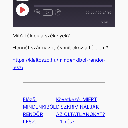
Play
1x
00:00
/
00:24:36
Rewind
Fast
Episode
10
Forward
SHARE
Seconds
30
seconds
Mitől félnek a székelyek?
SHARE
Honnét származik, és mit okoz a félelem?
LINK
https://kialtoszo.hu/mindenkibol-rendor-
EMBED
lesz/
Előző:
Következő:
MIÉRT
MINDENKIBŐL
DISZKRIMINÁLJÁK
RENDŐR
AZ OLTATLANOKAT?
LESZ…
– 1. rész