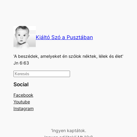
Kiáltó Szó a Pusztában
'A beszédek, amelyeket én szólok néktek, lélek és élet'
Jn 6:63
K
e
Social
r
Facebook
e
Youtube
s
Instagram
é
s
‘Ingyen kaptátok.