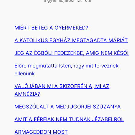
Ingyen adjátok!’ Mt 10:8
MIÉRT BETEG A GYERMEKED?
A KATOLIKUS EGYHÁZ MEGTAGADTA MÁRIÁT
JÉG AZ ÉGBŐL! FEDEZÉKBE, AMÍG NEM KÉSŐ!
Előre megmutatta Isten,hogy mit terveznek
ellenünk
VALÓJÁBAN MI A SKIZOFRÉNIA, MI AZ
AMNÉZIA?
MEGSZÓLALT A MEDJUGORJEI SZŰZANYA
AMIT A FÉRFIAK NEM TUDNAK JÉZABELRŐL
ARMAGEDDON MOST