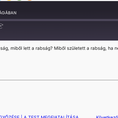
ÁGÁBAN
Fast
Forward
30
seconds
g, miből lett a rabság? Miből született a rabság, ha 
GYŐZÉSE | A TEST MEGFIATALÍTÁSA
Következő