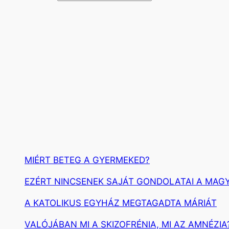
e
r
e
s
é
s
MIÉRT BETEG A GYERMEKED?
EZÉRT NINCSENEK SAJÁT GONDOLATAI A MAG
A KATOLIKUS EGYHÁZ MEGTAGADTA MÁRIÁT
VALÓJÁBAN MI A SKIZOFRÉNIA, MI AZ AMNÉZIA