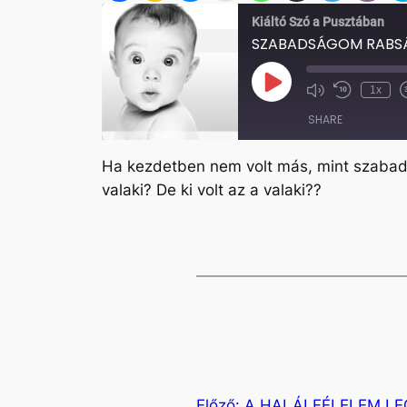
Kiáltó Szó a Pusztában
SZABADSÁGOM RABS
Play
1x
Mute/Unmute
Rewind
Episode
Episode
10
SHARE
Seconds
Ha kezdetben nem volt más, mint szabadsá
SHARE
valaki? De ki volt az a valaki??
LINK
EMBED
Előző:
A HALÁLFÉLELEM LE