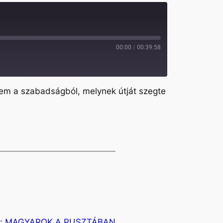
00:00
/
00:39:58
nem a szabadságból, melynek útját szegte
:
MAGYAROK A PUSZTÁBAN