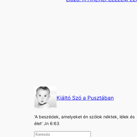
Kiáltó Szó a Pusztában
'A beszédek, amelyeket én szólok néktek, lélek és
élet' Jn 6:63
K