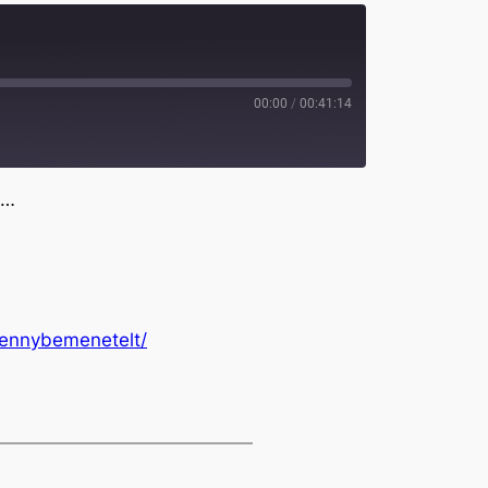
00:00
/
00:41:14
g…
mennybemenetelt/