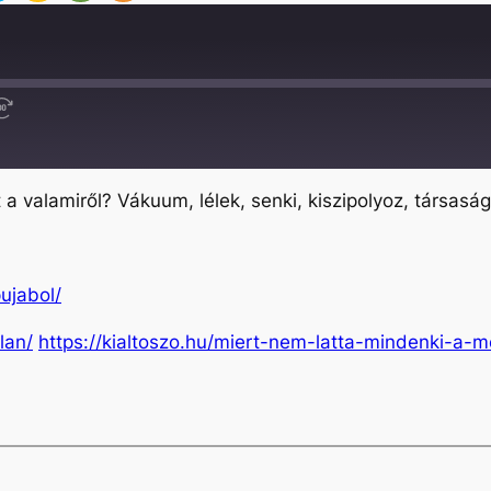
Fast
Forward
30
seconds
a valamiről? Vákuum, lélek, senki, kiszipolyoz, társasá
pujabol/
lan/
https://kialtoszo.hu/miert-nem-latta-mindenki-a-