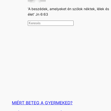
'A beszédek, amelyeket én szólok néktek, lélek és
élet' Jn 6:63
K
e
r
e
s
é
s
MIÉRT BETEG A GYERMEKED?