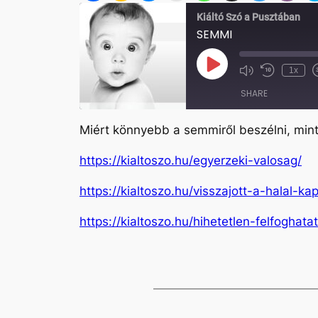
Kiáltó Szó a Pusztában
SEMMI
Play
1x
Mute/Unmute
Rewind
Episode
Episode
10
SHARE
Seconds
Miért könnyebb a semmiről beszélni, mint 
SHARE
https://kialtoszo.hu/egyerzeki-valosag/
LINK
https://kialtoszo.hu/visszajott-a-halal-ka
EMBED
https://kialtoszo.hu/hihetetlen-felfoghatat