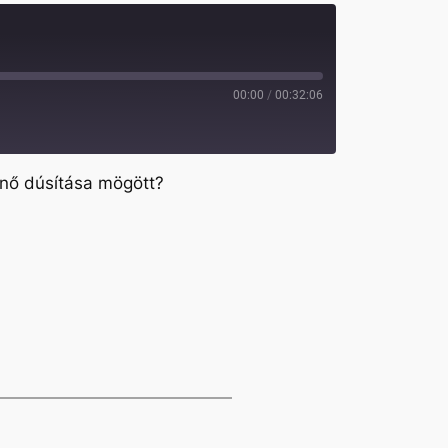
00:00
/
00:32:06
énő dúsítása mögött?