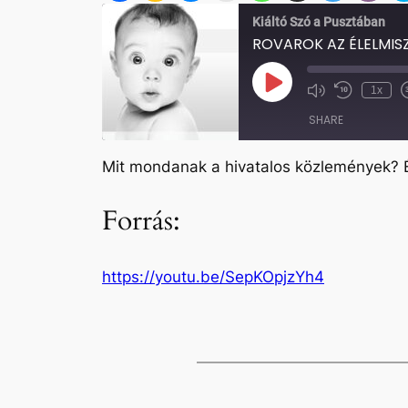
Kiáltó Szó a Pusztában
ROVAROK AZ ÉLELMISZ
Play
1x
Mute/Unmute
Rewind
Episode
Episode
10
SHARE
Seconds
Mit mondanak a hivatalos közlemények? És
SHARE
Forrás:
LINK
EMBED
https://youtu.be/SepKOpjzYh4