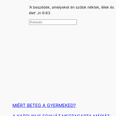
'A beszédek, amelyeket én szólok néktek, lélek és
élet' Jn 6:63
K
e
r
e
s
é
s
MIÉRT BETEG A GYERMEKED?