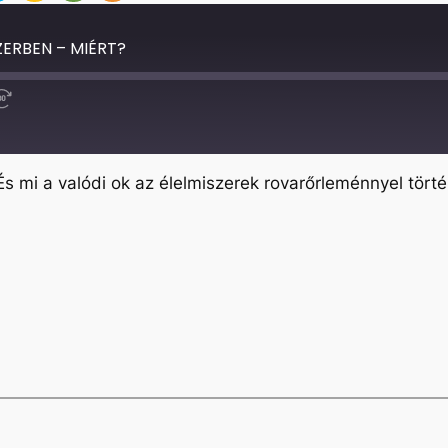
ERBEN – MIÉRT?
Fast
Forward
30
seconds
 mi a valódi ok az élelmiszerek rovarőrleménnyel tört