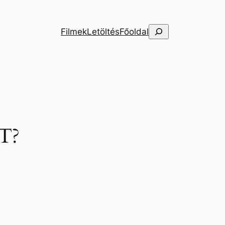
Keresés
Filmek
Letöltés
Főoldal
T?