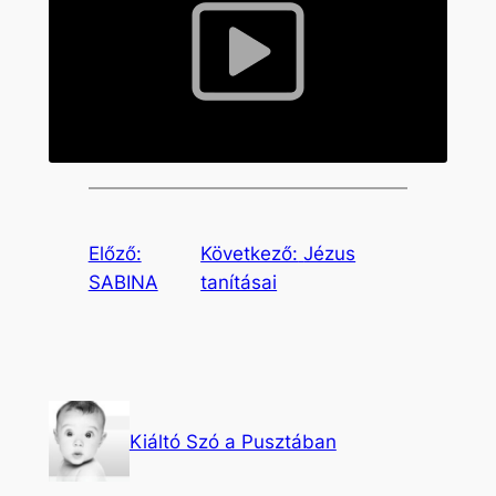
Előző:
Következő:
Jézus
SABINA
tanításai
Kiáltó Szó a Pusztában