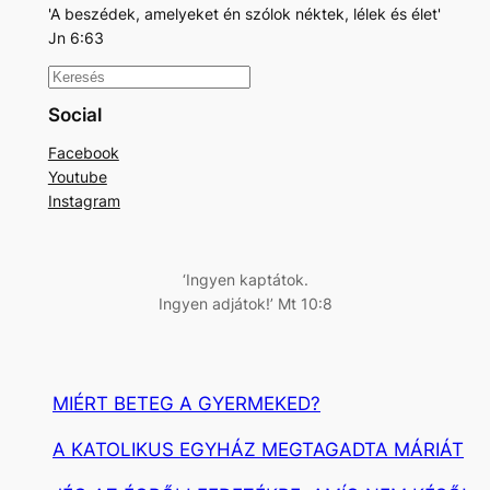
'A beszédek, amelyeket én szólok néktek, lélek és élet'
Jn 6:63
K
e
Social
r
Facebook
e
Youtube
s
Instagram
é
s
‘Ingyen kaptátok.
Ingyen adjátok!’ Mt 10:8
MIÉRT BETEG A GYERMEKED?
A KATOLIKUS EGYHÁZ MEGTAGADTA MÁRIÁT