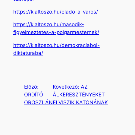
https://kialtoszo.hu/elado-a-varos/
https://kialtoszo.hu/masodik-
figyelmeztetes-a-polgarmesternek/
https://kialtoszo.hu/demokraciabol-
diktaturaba/
Előző:
Következő:
AZ
ORDÍTÓ
ÁLKERESZTÉNYEKET
OROSZLÁN
ELVISZIK KATONÁNAK