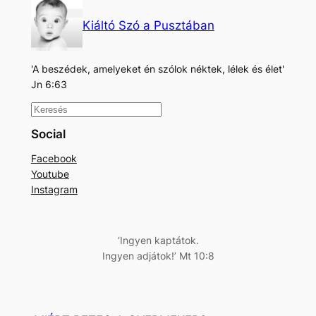
Kiáltó Szó a Pusztában
'A beszédek, amelyeket én szólok néktek, lélek és élet'
Jn 6:63
K
e
Social
r
Facebook
e
Youtube
s
Instagram
é
s
‘Ingyen kaptátok.
Ingyen adjátok!’ Mt 10:8