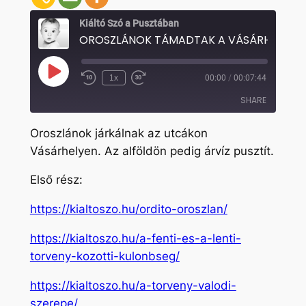
Kiáltó Szó a Pusztában
Play
1x
00:00
/
00:07:44
Rewind
Fast
Episode
10
Forward
SHARE
Seconds
30
seconds
Oroszlánok járkálnak az utcákon
SHARE
Vásárhelyen. Az alföldön pedig árvíz pusztít.
LINK
Első rész:
EMBED
https://kialtoszo.hu/ordito-oroszlan/
https://kialtoszo.hu/a-fenti-es-a-lenti-
torveny-kozotti-kulonbseg/
https://kialtoszo.hu/a-torveny-valodi-
szerepe/