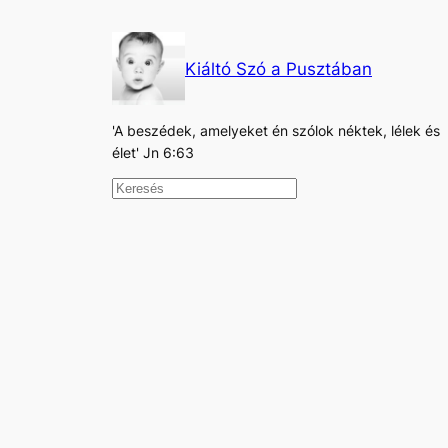
Kiáltó Szó a Pusztában
'A beszédek, amelyeket én szólok néktek, lélek és
élet' Jn 6:63
K
e
r
e
s
é
s