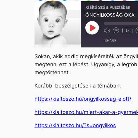
Kiáltó Szó a Pusztában
ÖNGYILKOSSÁG OKA
Play
1x
Mute/Unmute
Rewind
Episode
Episode
10
SHARE
Seconds
Sokan, akik eddig megkísérelték az öngy
SHARE
megtenni ezt a lépést. Ugyanígy, a legtöb
LINK
megtörténhet.
EMBED
Korábbi beszélgetések a témában:
https://kialtoszo.hu/ongyilkossag-elott/
https://kialtoszo.hu/miert-akar-a-gyerme
https://kialtoszo.hu/?s=ongyilkos