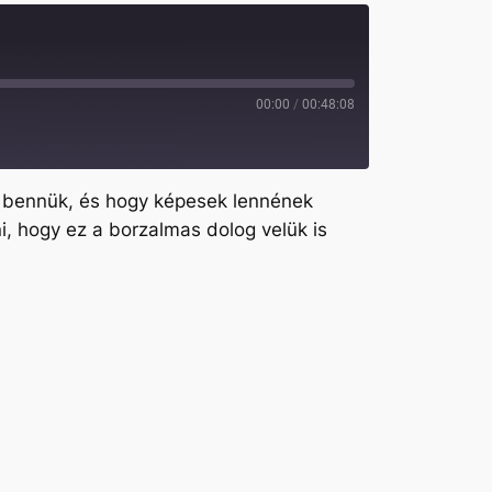
00:00
/
00:48:08
m bennük, és hogy képesek lennének
i, hogy ez a borzalmas dolog velük is