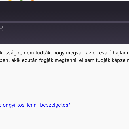
Fast
Forward
30
seconds
ilkosságot, nem tudták, hogy megvan az errevaló hajla
ben, akik ezután fogják megtenni, el sem tudják képzeln
k-ongyilkos-lenni-beszelgetes/