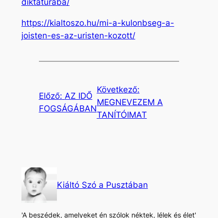
diktaturaba/
https://kialtoszo.hu/mi-a-kulonbseg-a-
joisten-es-az-uristen-kozott/
Következő:
Előző:
AZ IDŐ
MEGNEVEZEM A
FOGSÁGÁBAN
TANÍTÓIMAT
Kiáltó Szó a Pusztában
'A beszédek, amelyeket én szólok néktek, lélek és élet'