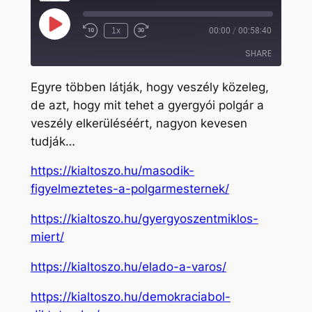
Play
1x
00:00
/
00:58:40
Rewind
Fast
Episode
10
Forward
SHARE
Seconds
30
seconds
Egyre többen látják, hogy veszély közeleg,
SHARE
de azt, hogy mit tehet a gyergyói polgár a
veszély elkerüléséért, nagyon kevesen
LINK
tudják…
EMBED
https://kialtoszo.hu/masodik-
figyelmeztetes-a-polgarmesternek/
https://kialtoszo.hu/gyergyoszentmiklos-
miert/
https://kialtoszo.hu/elado-a-varos/
https://kialtoszo.hu/demokraciabol-