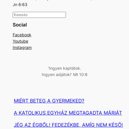
Jn 6:63
K
e
Social
r
Facebook
e
Youtube
s
Instagram
é
s
‘Ingyen kaptátok.
Ingyen adjátok!’ Mt 10:8
MIÉRT BETEG A GYERMEKED?
A KATOLIKUS EGYHÁZ MEGTAGADTA MÁRIÁT
JÉG AZ ÉGBŐL! FEDEZÉKBE, AMÍG NEM KÉSŐ!