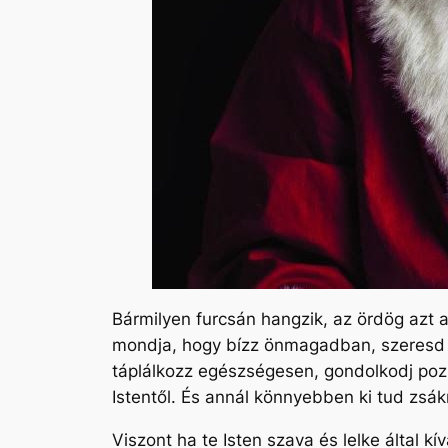
Bármilyen furcsán hangzik, az ördög azt aka
mondja, hogy bízz
önmagadban, szeresd 
táplálkozz egészségesen, gondolkodj pozit
Istentől. És annál könnyebben ki tud zsá
Viszont ha te Isten szava és lelke által 