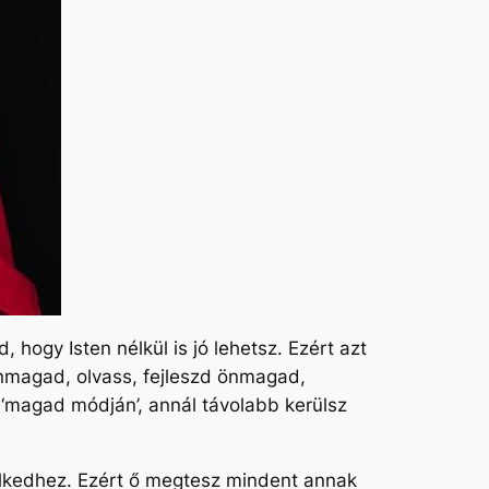
, hogy Isten nélkül is jó lehetsz. Ezért azt
magad, olvass, fejleszd önmagad,
a ‘magad módján’, annál távolabb kerülsz
 lelkedhez. Ezért ő megtesz mindent annak