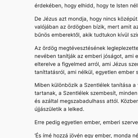
érdekében, hogy elhidd, hogy te Isten nélk
De Jézus azt mondja, hogy nincs középút.
valójában az ördögben bízik, mert amit a
bűnös emberektől, akik tudtukon kívül szin
Az ördög megtévesztésének legleplezetteb
nevében tanítják az emberi jóságot, ami e
elterelve a figyelmed arról, ami Jézus szer
taníttatásról, ami nélkül, egyetlen ember
Miben különbözik a Szentlélek tanítása a
tartanak, a Szentlélek szembesít, minden 
és azáltal megszabadulhass attól. Közben 
újjászületik a lelked.
Erre pedig egyetlen ember, emberi szerve
‘És ímé hozzá jövén egy ember, monda nék