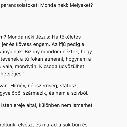
a parancsolatokat. Monda néki: Melyeket?
em? Monda néki Jézus: Ha tökéletes
 jer és kövess engem. Az ifjú pedig e
tványainak: Bizony mondom néktek, hogy
tevének a tű fokán átmenni, hogynem a
ak vala, mondván: Kicsoda üdvözülhet
ehetséges.’
an. Hírnév, népszerűség, státusz,
 agyvelőből származik, és nem a szívből.
sten ereje által, különben nem ismerheti
roltunk, elvész, és marad a sok bűn és