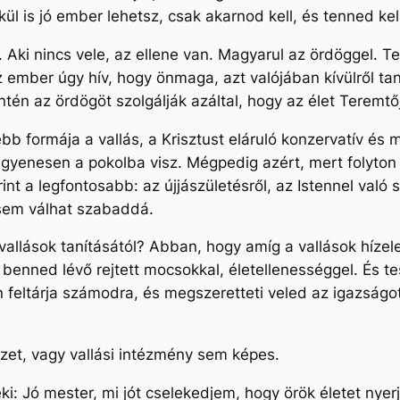
ül is jó ember lehetsz, csak akarnod kell, és tenned kell
 Aki nincs vele, az ellene van. Magyarul az ördöggel. T
z ember úgy hív, hogy önmaga, azt valójában kívülről ta
tén az ördögöt szolgálják azáltal, hogy az élet Teremtőj
b formája a vallás, a Krisztust eláruló konzervatív és 
gyenesen a pokolba visz. Mégpedig azért, mert folyton c
int a legfontosabb: az újjászületésről, az Istennel való 
 sem válhat szabaddá.
 vallások tanításától? Abban, hogy amíg a vallások híz
benned lévő rejtett mocsokkal, életellenességgel. És t
feltárja számodra, és megszeretteti veled az igazságot
zet, vagy vallási intézmény sem képes.
i: Jó mester, mi jót cselekedjem, hogy örök életet ny