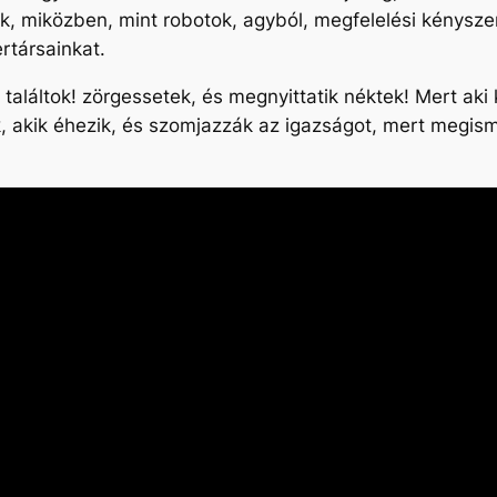
, miközben, mint robotok, agyból, megfelelési kényszer
rtársainkat.
találtok! zörgessetek, és megnyittatik néktek! Mert aki k
, akik éhezik, és szomjazzák az igazságot, mert megism