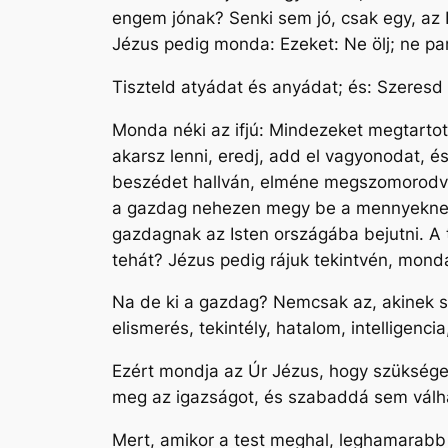
engem jónak? Senki sem jó, csak egy, az 
Jézus pedig monda: Ezeket: Ne ölj; ne par
Tiszteld atyádat és anyádat; és: Szeresd
Monda néki az ifjú: Mindezeket megtarto
akarsz lenni, eredj, add el vagyonodat, é
beszédet hallván, elméne megszomorodva
a gazdag nehezen megy be a mennyeknek
gazdagnak az Isten országába bejutni. A 
tehát? Jézus pedig rájuk tekintvén, monda
Na de ki a gazdag? Nemcsak az, akinek so
elismerés, tekintély, hatalom, intelligenc
Ezért mondja az Úr Jézus, hogy szükséges
meg az igazságot, és szabaddá sem válhat
Mert, amikor a test meghal, leghamarabb a