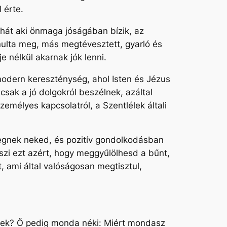
 érte.
ehát aki önmaga jóságában bízik, az
nulta meg, más megtévesztett, gyarló és
e nélkül akarnak jók lenni.
modern kereszténység, ahol Isten és Jézus
sak a jó dolgokról beszélnek, azáltal
személyes kapcsolatról, a Szentlélek általi
elegnek neked, és pozitív gondolkodásban
eszi ezt azért, hogy meggyűlölhesd a bűnt,
, ami által valóságosan megtisztul,
erjek? Ő pedig monda néki: Miért mondasz