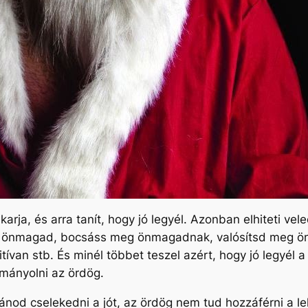
rja, és arra tanít, hogy jó legyél. Azonban elhiteti veled
önmagad, bocsáss meg önmagadnak, valósítsd meg ön
ívan stb. És minél többet teszel azért, hogy jó legyél 
kmányolni az ördög.
kívánod cselekedni a jót, az ördög nem tud hozzáférni a