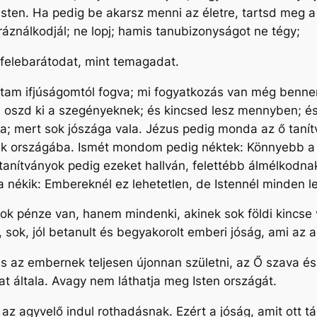
Isten. Ha pedig be akarsz menni az életre, tartsd meg 
áználkodjál; ne lopj; hamis tanubizonyságot ne tégy;
 felebarátodat, mint temagadat.
ttam ifjúságomtól fogva; mi fogyatkozás van még benn
s oszd ki a szegényeknek; és kincsed lesz mennyben; és
; mert sok jószága vala. Jézus pedig monda az ő taní
 országába. Ismét mondom pedig néktek: Könnyebb a 
tanítványok pedig ezeket hallván, felettébb álmélkodn
 nékik: Embereknél ez lehetetlen, de Istennél minden l
k pénze van, hanem mindenki, akinek sok földi kincse v
ia, sok, jól betanult és begyakorolt emberi jóság, ami az
 az embernek teljesen újonnan születni, az Ő szava és I
 általa. Avagy nem láthatja meg Isten országát.
z agyvelő indul rothadásnak. Ezért a jóság, amit ott tá