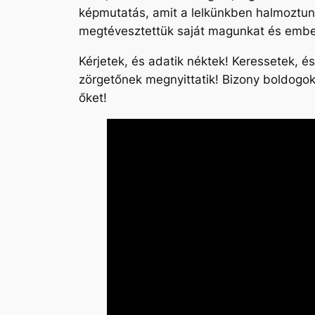
képmutatás, amit a lelkünkben halmoztunk
megtévesztettük saját magunkat és embe
Kérjetek, és adatik néktek! Keressetek, és 
zörgetőnek megnyittatik! Bizony boldogok
őket!