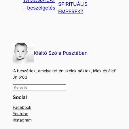
TÁMOGATJA?
SPIRITUÁLIS
– beszélgetés
EMBEREK?
Kiáltó Szó a Pusztában
'A beszédek, amelyeket én szólok néktek, lélek és élet'
Jn 6:63
K
e
Social
r
Facebook
e
Youtube
s
Instagram
é