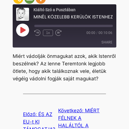
Kiáltó Szó a Pusztában
Play
1x
00:00
/
00:10:06
Rewind
Fast
Episode
10
Forward
SHARE
Seconds
30
seconds
Miért vádolják önmagukat azok, akik Istenről
SHARE
beszélnek? Az lenne Teremtonk legjobb
ötlete, hogy akik találkoznak vele, életük
LINK
végéig vádolni fogják saját magukat?
EMBED
Következő:
MIÉRT
Előző:
ÉS AZ
FÉLNEK A
EU-t KI
HALÁLTÓL A