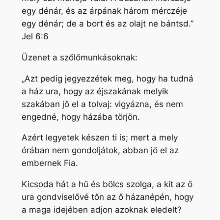
egy dénár, és az árpának három mérczéje
egy dénár; de a bort és az olajt ne bántsd.”
Jel 6:6
Üzenet a szőlőmunkásoknak:
„Azt pedig jegyezzétek meg, hogy ha tudná
a ház ura, hogy az éjszakának melyik
szakában jő el a tolvaj: vigyázna, és nem
engedné, hogy házába törjön.
Azért legyetek készen ti is; mert a mely
órában nem gondoljátok, abban jő el az
embernek Fia.
Kicsoda hát a hű és bölcs szolga, a kit az ő
ura gondviselővé tőn az ő házanépén, hogy
a maga idejében adjon azoknak eledelt?