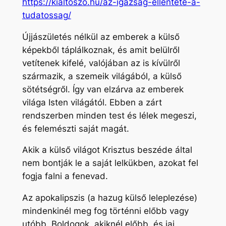
https://kialtoszo.hu/az-igazsag-ellentete-a-
tudatossag/
Újjászületés nélkül az emberek a külső
képekből táplálkoznak, és amit belülről
vetítenek kifelé, valójában az is kívülről
származik, a szemeik világából, a külső
sötétségről. Így van elzárva az emberek
világa Isten világától. Ebben a zárt
rendszerben minden test és lélek megeszi,
és felemészti saját magát.
Akik a külső világot Krisztus beszéde által
nem bontják le a saját lelkükben, azokat fel
fogja falni a fenevad.
Az apokalipszis (a hazug külső leleplezése)
mindenkinél meg fog történni előbb vagy
utóbb. Boldogok, akiknél előbb, és jaj