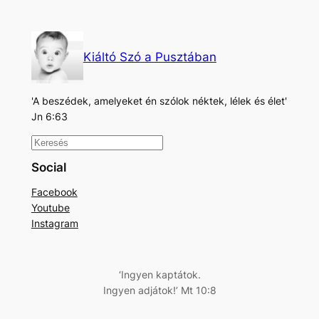
Kiáltó Szó a Pusztában
'A beszédek, amelyeket én szólok néktek, lélek és élet'
Jn 6:63
K
e
Social
r
Facebook
e
Youtube
s
Instagram
é
s
‘Ingyen kaptátok.
Ingyen adjátok!’ Mt 10:8