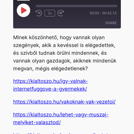
Play
1x
00:00
/
00:42:15
Rewind
Fast
Episode
10
Forward
SHARE
Seconds
30
seconds
Minek köszönhető, hogy vannak olyan
SHARE
szegények, akik a kevéssel is elégedettek,
és szívből tudnak örülni mindennek, és
LINK
vannak olyan gazdagok, akiknek mindenük
EMBED
megvan, mégis elégedetlenek?
https://kialtoszo.hu/igy-valnak-
internetfuggove-a-gyermekek/
https://kialtoszo.hu/vakoknak-vak-vezetoi/
https://kialtoszo.hu/lehet-vagy-muszaj-
melyiket-valasztod/