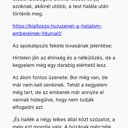
azoknak, akiknél utóbb, a test halála után
történik meg.
https://kialtoszo.hu/uzenet-a-hatalom-
embereinek-‼durva‼/
Az apokalipszis fekete lovasának jelentése:
Hirtelen jön az éhínség és a nélkülözés, de a
kegyelem még egy darabig elérhető lesz.
Az álom fontos üzenete: Bor még van, de
már nem kell senkinek. Tehát a kegyelem
még tart, de az emberek már annyira el
vannak hidegülve, hogy nem tudják
elfogadni azt.
„És hallék a négy lelkes állat közt szózatot, a
mely ezt mondja vala: A búzának mérczéje