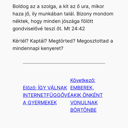
Boldog az a szolga, a kit az ő ura, mikor
haza jő, ily munkában talál. Bizony mondom
néktek, hogy minden jószága fölött
gondviselővé teszi őt. Mt 24:42
Kértél? Kaptál? Megtörted? Megosztottad a
mindennapi kenyeret?
Következő:
Előző:
ÍGY VÁLNAK
EMBEREK,
INTERNETFÜGGŐVÉ
AKIK ÖNKÉNT
A GYERMEKEK
VONULNAK
BÖRTÖNBE