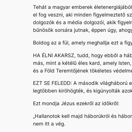
Tehát a magyar emberek életenergiájából
el fog veszni, aki minden figyelmeztető s
dolgozók és a média dolgozói, akik figyel
bűnösök sorsára jutnak, éppen úgy, ahogy
Boldog az a fül, amely meghallja ezt a fi
HA ÉLNI AKARSZ, tudd, hogy ebből a hábo
más, mint a kétélű éles kard, amely Isten
és a Föld Teremtőjének tökéletes védelméb
EZT SE FELEDD: A második világháború elő
legtöbben kiröhögték, és kigúnyolták azoka
Ezt mondja Jézus ezekről az időkről:
„Hallanotok kell majd háborúkról és hábo
nem itt a vég.