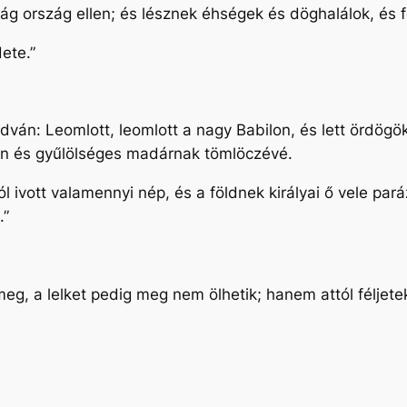
ág ország ellen; és lésznek éhségek és döghalálok, és
ete.”
ondván: Leomlott, leomlott a nagy Babilon, és lett ördög
lan és gyűlölséges madárnak tömlöczévé.
ivott valamennyi nép, és a földnek királyai ő vele pará
.”
k meg, a lelket pedig meg nem ölhetik; hanem attól féljete