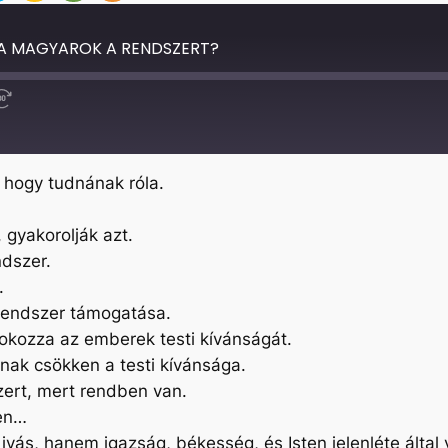
A MAGYAROK A RENDSZERT?
Fast
Forward
30
seconds
 hogy tudnának róla.
 gyakorolják azt.
ndszer.
.
 rendszer támogatása.
 fokozza az emberek testi kívánságát.
nnak csökken a testi kívánsága.
zert, mert rendben van.
ben…
vás, hanem igazság, békesség, és Isten jelenléte által 