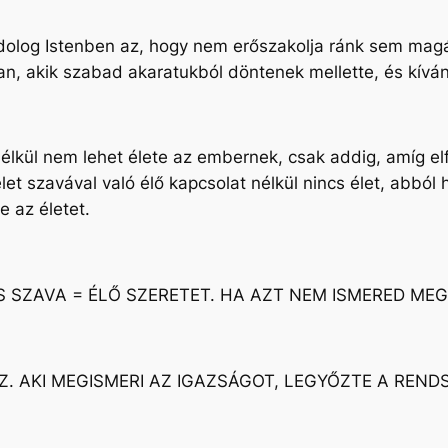
olog Istenben az, hogy nem erőszakolja ránk sem magát,
 akik szabad akaratukból döntenek mellette, és kívánj
ó nélkül nem lehet élete az embernek, csak addig, amíg
 élet szavával való élő kapcsolat nélkül nincs élet, abbó
e az életet.
S SZAVA = ÉLŐ SZERETET. HA AZT NEM ISMERED ME
Z. AKI MEGISMERI AZ IGAZSÁGOT, LEGYŐZTE A REND