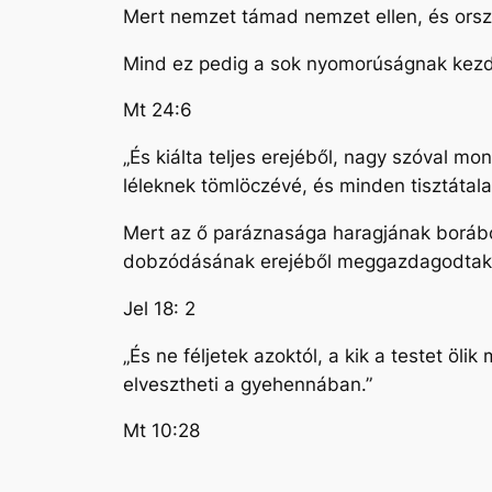
Mert nemzet támad nemzet ellen, és orsz
Mind ez pedig a sok nyomorúságnak kezd
Mt 24:6
„És kiálta teljes erejéből, nagy szóval m
léleknek tömlöczévé, és minden tisztáta
Mert az ő paráznasága haragjának borából 
dobzódásának erejéből meggazdagodtak
Jel 18: 2
„És ne féljetek azoktól, a kik a testet öli
elvesztheti a gyehennában.”
Mt 10:28