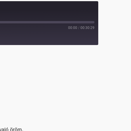
00:00
/
00:30:29
való öröm.