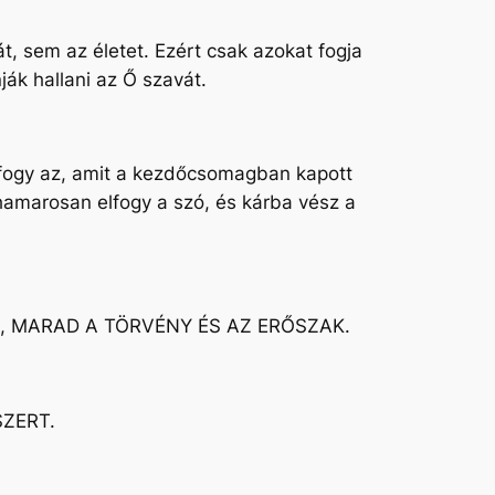
 sem az életet. Ezért csak azokat fogja
ák hallani az Ő szavát.
 elfogy az, amit a kezdőcsomagban kapott
l hamarosan elfogy a szó, és kárba vész a
G, MARAD A TÖRVÉNY ÉS AZ ERŐSZAK.
SZERT.