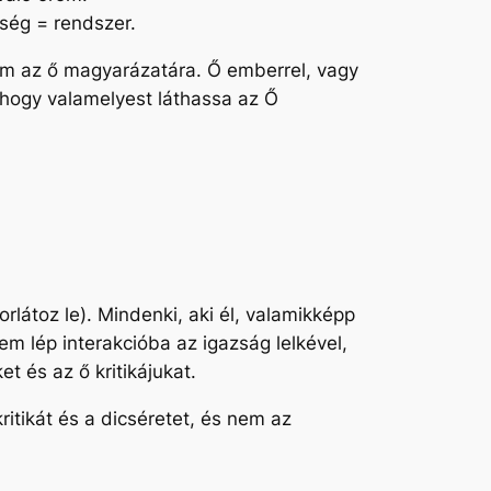
nség = rendszer.
em az ő magyarázatára. Ő emberrel, vagy
 hogy valamelyest láthassa az Ő
látoz le). Mindenki, aki él, valamikképp
m lép interakcióba az igazság lelkével,
t és az ő kritikájukat.
ritikát és a dicséretet, és nem az