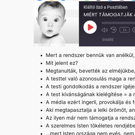
Kiáltó Szó a Pusztában
MIÉRT TÁMOGATJÁK 
Play
1x
Mute/Unmute
Rewind
Episode
Episode
10
SHARE
Seconds
Mert a rendszer bennük van anélkül,
SHARE
Mit jelent ez?
LINK
Megtanulták, bevették az elméjükbe,
A testtel való azonosulás maga a re
EMBED
A testi gondolkodás a rendszer igéje
A test kívánságának kielégítése = a
A média ezért ingerli, provokálja és
Aki megtapasztalja a lelki örömöt, a
Az ilyen már nem támogatja a rends
A szerelmes Isten tökéletes rendjé
…mert Isten országa nem evés, nem i