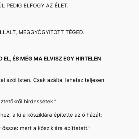
ÜL PEDIG ELFOGY AZ ÉLET.
ÁLLALT, MEGGYÓGYÍTOTT TÉGED.
 EL, ÉS MÉG MA ELVISZ EGY HIRTELEN
szól Isten. Csak azáltal lehetsz teljesen
ztetőkről hirdessétek.”
ez, a ki a kősziklára építette az ő házát:
 össze: mert a kősziklára építtetett.”