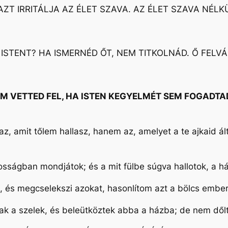
AZT IRRITÁLJA AZ ÉLET SZAVA. AZ ÉLET SZAVA NÉLK
ISTENT? HA ISMERNÉD ŐT, NEM TITKOLNÁD. Ő FELV
M VETTED FEL, HA ISTEN KEGYELMÉT SEM FOGADTAD
mit tőlem hallasz, hanem az, amelyet a te ajkaid által 
sságban mondjátok; és a mit fülbe súgva hallotok, a há
t, és megcselekszi azokat, hasonlítom azt a bölcs emberh
újtak a szelek, és beleütköztek abba a házba; de nem dőlt