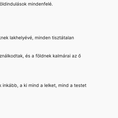
 földindulások mindenfelé.
öknek lakhelyévé, minden tisztátalan
ználkodtak, és a földnek kalmárai az ő
k inkább, a ki mind a lelket, mind a testet