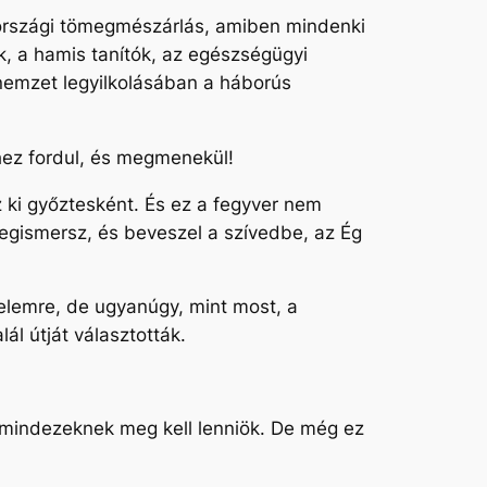
országi tömegmészárlás, amiben mindenki
ők, a hamis tanítók, az egészségügyi
 nemzet legyilkolásában a háborús
nhez fordul, és megmenekül!
 ki győztesként. És ez a fegyver nem
 megismersz, és beveszel a szívedbe, az Ég
elemre, de ugyanúgy, mint most, a
ál útját választották.
t mindezeknek meg kell lenniök. De még ez