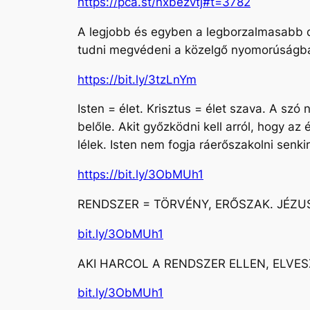
https://pca.st/nxbezvtj#t=3782
A legjobb és egyben a legborzalmasabb d
tudni megvédeni a közelgő nyomorúságban,
https://bit.ly/3tzLnYm
Isten = élet. Krisztus = élet szava. A sz
belőle. Akit győzködni kell arról, hogy az
lélek. Isten nem fogja ráerőszakolni senkir
https://bit.ly/3ObMUh1
RENDSZER = TÖRVÉNY, ERŐSZAK. JÉZU
bit.ly/3ObMUh1
AKI HARCOL A RENDSZER ELLEN, ELVES
bit.ly/3ObMUh1