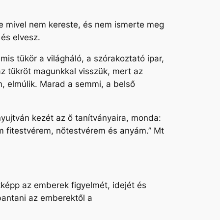
 De mivel nem kereste, és nem ismerte meg
és elvesz.
s tükör a világháló, a szórakoztató ipar,
z tükröt magunkkal visszük, mert az
an, elmúlik. Marad a semmi, a belső
yujtván kezét az õ tanítványaira, monda:
m fitestvérem, nõtestvérem és anyám.” Mt
képp az emberek figyelmét, idejét és
bbantani az emberektől a