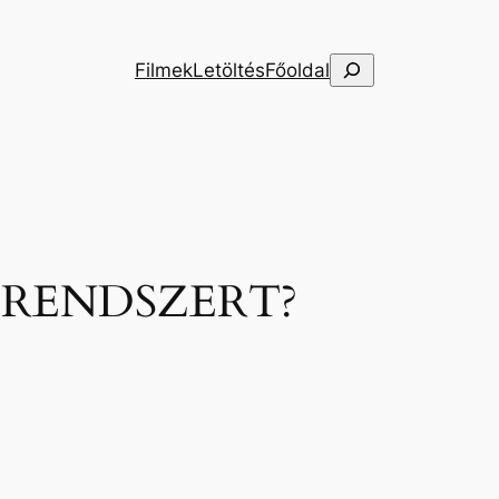
Keresés
Filmek
Letöltés
Főoldal
 RENDSZERT?