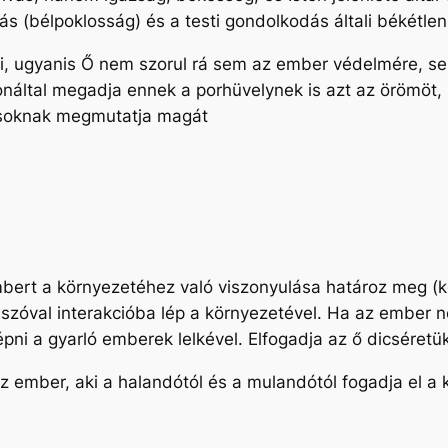
vás (bélpoklosság) és a testi gondolkodás általi békétle
ni, ugyanis Ő nem szorul rá sem az ember védelmére, s
onáltal megadja ennek a porhüvelynek is azt az örömöt,
osoknak megmutatja magát
bert a környezetéhez való viszonyulása határoz meg (kor
szóval interakcióba lép a környezetével. Ha az ember ne
pni a gyarló emberek lelkével. Elfogadja az ő dicséretüke
 az ember, aki a halandótól és a mulandótól fogadja el a k