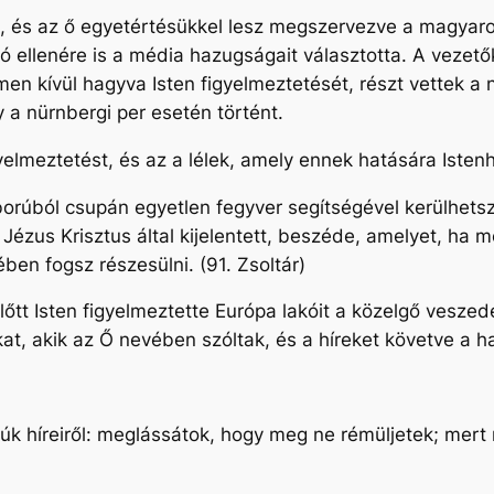
, és az ő egyetértésükkel lesz megszervezve a magyar
zó ellenére is a média hazugságait választotta. A vezet
men kívül hagyva Isten figyelmeztetését, részt vettek a
 a nürnbergi per esetén történt.
gyelmeztetést, és az a lélek, amely ennek hatására Iste
rúból csupán egyetlen fegyver segítségével kerülhetsz
, Jézus Krisztus által kijelentett, beszéde, amelyet, ha
en fogsz részesülni. (91. Zsoltár)
tt Isten figyelmeztette Európa lakóit a közelgő veszed
t, akik az Ő nevében szóltak, és a híreket követve a hal
rúk híreiről: meglássátok, hogy meg ne rémüljetek; mer