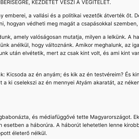
BERISÉGRE, KEZDETÉT VESZI A VÉGÍTÉLET.
 emberei, a vallási és a politikai vezetők átverték őt.
ni, hogyan védheti meg magát a csapásokkal szemben, 
nk, amely valóságosan mutatja, milyen a lelkünk. A hami
ünk anélkül, hogy változnánk. Amikor meghalunk, az iga
nk után elvétetik, mert az csak kint volt, és ami kint v
k: Kicsoda az én anyám; és kik az én testvéreim? És kin
t a ki cselekszi az én mennyei Atyám akaratát, az néke
egbabonázta, és médiafüggővé tette Magyarországot. Ek
elen esetben a háborúra. A háborút lehetetlen lenne kiro
ott életerő nélkül.