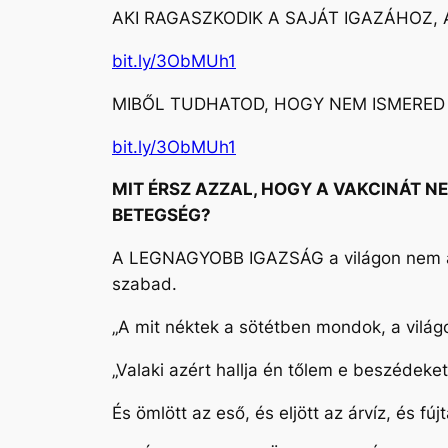
AKI RAGASZKODIK A SAJÁT IGAZÁHOZ, 
bit.ly/3ObMUh1
MIBŐL TUDHATOD, HOGY NEM ISMERED 
bit.ly/3ObMUh1
MIT ÉRSZ AZZAL, HOGY A VAKCINÁT NE
BETEGSÉG?
A LEGNAGYOBB IGAZSÁG a világon nem az, a
szabad.
„A mit néktek a sötétben mondok, a világo
„Valaki azért hallja én tőlem e beszédeke
És ömlött az eső, és eljött az árvíz, és f