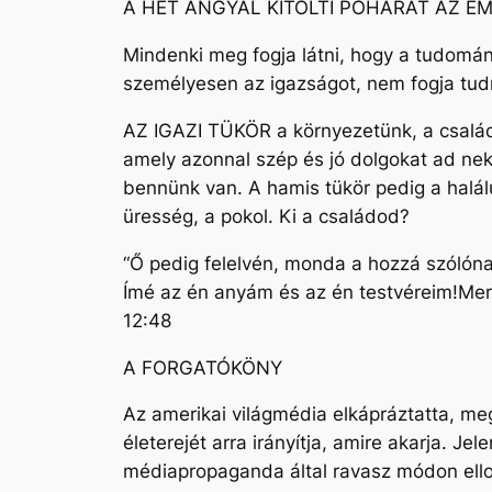
A HÉT ANGYAL KITÖLTI POHARÁT AZ EM
Mindenki meg fogja látni, hogy a tudomány
személyesen az igazságot, nem fogja tud
AZ IGAZI TÜKÖR a környezetünk, a családu
amely azonnal szép és jó dolgokat ad nek
bennünk van. A hamis tükör pedig a halálu
üresség, a pokol. Ki a családod?
“Ő pedig felelvén, monda a hozzá szólóna
Ímé az én anyám és az én testvéreim!Mer
12:48
A FORGATÓKÖNY
Az amerikai világmédia elkápráztatta, m
életerejét arra irányítja, amire akarja. J
médiapropaganda által ravasz módon ellop