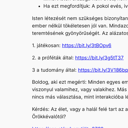
Ha ezt megfordítjuk: A pokol evés, i
Isten létezését nem szükséges bizonyíta
ember nélkül tökéletesen jól van. Mindaz
teremtésének gyönyörűségét. Az alázat
1. játékosan:
https://bit.ly/3tBOpv6
2. a próféták által:
https://bit.ly/3g5tT37
3 a tudomány által:
https://bit.ly/3V186bp
Boldog, aki ezt megérti: Minden egyes em
viszonyul valamihez, vagy valakihez. Más 
nincs más választása, mint interakcióba lé
Kérdés: Az élet, vagy a halál felé tart az
Örökkévalótól?