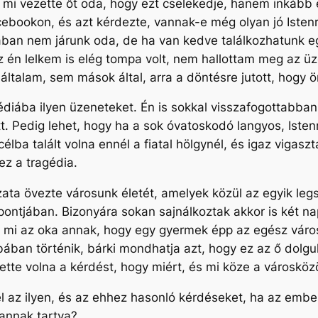
mi vezette őt oda, hogy ezt cselekedje, hanem inkább
cebookon, és azt kérdezte, vannak-e még olyan jó Isten
ában nem járunk oda, de ha van kedve találkozhatunk e
 én lelkem is elég tompa volt, nem hallottam meg az üz
ltalam, sem mások által, arra a döntésre jutott, hogy 
édiába ilyen üzeneteket. Én is sokkal visszafogottabba
t. Pedig lehet, hogy ha a sok óvatoskodó langyos, Isten
célba talált volna ennél a fiatal hölgynél, és igaz vigasz
ez a tragédia.
zata övezte városunk életét, amelyek közül az egyik legs
ontjában. Bizonyára sokan sajnálkoztak akkor is két nap
gy mi az oka annak, hogy egy gyermek épp az egész váro
bában történik, bárki mondhatja azt, hogy ez az ő dolg
tehette volna a kérdést, hogy miért, és mi köze a város
fel az ilyen, és az ehhez hasonló kérdéseket, ha az embe
annak tartva?