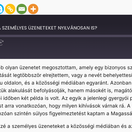
 SZEMÉLYES ÜZENETEKET NYILVÁNOSAN IS?
Fast
Forward
30
seconds
öbb olyan üzenetet megosztottam, amely egy bizonyos sze
tását legtöbbször elrejtettem, vagy a nevét behelyette
hu oldalon, és a közösségi médiában egyaránt. Azonban 
ük alakulását befolyásolják, hanem másokét is, magától
 időben két példa is volt. Az egyik a jelenlegi gyergyói
st arra vonatkozóan, hogy milyen kihívások várnak rá. 
ozóan szintén súlyos figyelmeztetést kaptam a Magassá
özzé a személyes üzeneteket a közösségi médiában és a