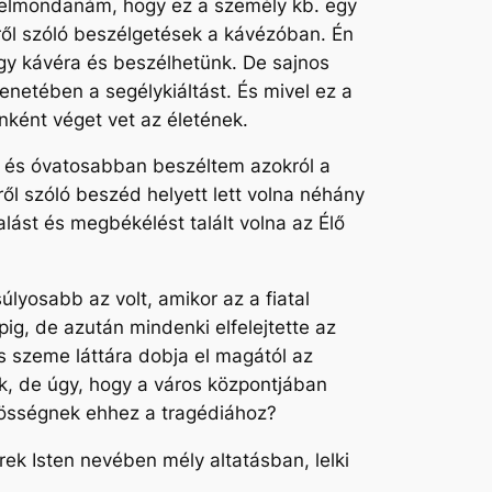
 elmondanám, hogy ez a személy kb. egy
ről szóló beszélgetések a kávézóban. Én
gy kávéra és beszélhetünk. De sajnos
enetében a segélykiáltást. És mivel ez a
önként véget vet az életének.
n és óvatosabban beszéltem azokról a
ről szóló beszéd helyett lett volna néhány
talást és megbékélést talált volna az Élő
úlyosabb az volt, amikor az a fiatal
ig, de azután mindenki elfelejtette az
s szeme láttára dobja el magától az
uk, de úgy, hogy a város központjában
közösségnek ehhez a tragédiához?
rek Isten nevében mély altatásban, lelki