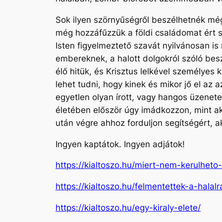
Sok ilyen szörnyűségről beszélhetnék még
még hozzáfűzzük a földi családomat ért s
Isten figyelmeztető szavát nyilvánosan 
embereknek, a halott dolgokról szóló bes
élő hitük, és Krisztus lelkével személyes 
lehet tudni, hogy kinek és mikor jő el az 
egyetlen olyan írott, vagy hangos üzenete
életében először úgy imádkozzon, mint a
után végre ahhoz forduljon segítségért, a
Ingyen kaptátok. Ingyen adjátok!
https://kialtoszo.hu/miert-nem-kerulheto
https://kialtoszo.hu/felmentettek-a-halalr
https://kialtoszo.hu/egy-kiraly-elete/