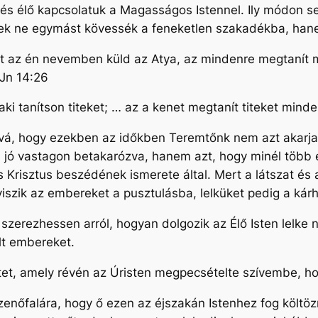
és élő kapcsolatuk a Magasságos Istennel. Ily módon s
ek ne egymást kövessék a feneketlen szakadékba, hanem 
it az én nevemben küld az Atya, az mindenre megtanít ma
 Jn 14:26
aki tanítson titeket; … az a kenet megtanít titeket mind
lóvá, hogy ezekben az időkben Teremtőnk nem azt akarja
l jó vastagon betakarózva, hanem azt, hogy minél több 
 Krisztus beszédének ismerete által. Mert a látszat és 
iszik az embereket a pusztulásba, lelküket pedig a kár
szerezhessen arról, hogyan dolgozik az Élő Isten lelke 
alt embereket.
et, amely révén az Úristen megpecsételte szívembe, ho
 üzenőfalára, hogy ő ezen az éjszakán Istenhez fog költö