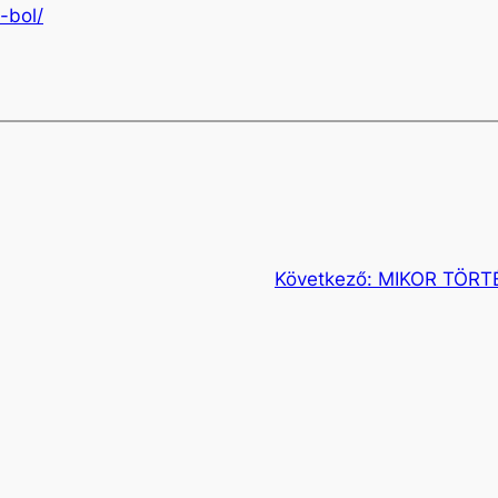
-bol/
Következő:
MIKOR TÖRT