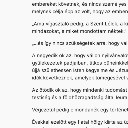
embereket követnek, és nincs személyes 
melynek célja épp az volt, hogy az ember
„Ama vígasztaló pedig, a Szent Lélek, a k
mindazokat, a miket mondottam néktek.”
„…és így nincs szükségetek arra, hogy val
A negyedik ok az, hogy váljon nyilvánva
gyülekezetek padjaiban, titkos bűneinkke
újjá születhessen Isten kegyelme és Jézus
idők következnek, amelyek tömegesével v
Az ötödik ok az, hogy mindenki tudomást 
testiség és a földhözragadtság által leur
Végezetül pedig elmondanék egy történet
Évekkel ezelőtt egy fiatal hölgy kiírta az