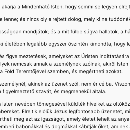
t akarja a Mindenható Isten, hogy semmi se legyen elrej
ne lenne; és nincs oly elrejtett dolog, mely ki ne tudódné
osságban mondjátok; és a mit fülbe súgva hallotok, a há
aki életében legalább egyszer őszintén kimondta, hogy 
és figyelmeztetések, amelyeket az Úristen indíttatásá
melyek nemcsak annak a személynek szólnak, akiről Iste
s a Föld Teremtőjével szemben, és megértheti azokat.
zemélynél, akinek az üzenet szól, nem ér célba. Viszon
tőn figyelmeztető szavát, és megmenekül általa.
n Isten nevében tömegesével küldték híveiket az oltóköz
bereket. Elrejtik előlük Jézus legfontosabb üzenetét, 
rtheti meg azt az igazságot, amely életet lehelt az any
l, emberi babonákkal és dogmákkal kábítják őket, amine