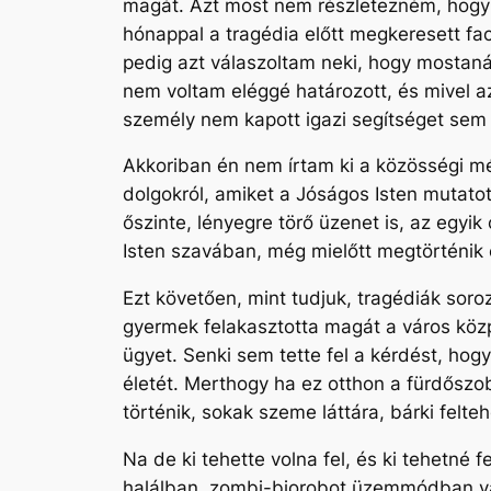
magát. Azt most nem részletezném, hogy 
hónappal a tragédia előtt megkeresett fa
pedig azt válaszoltam neki, hogy mostan
nem voltam eléggé határozott, és mivel az
személy nem kapott igazi segítséget sem á
Akkoriban én nem írtam ki a közösségi m
dolgokról, amiket a Jóságos Isten mutatot
őszinte, lényegre törő üzenet is, az egyik 
Isten szavában, még mielőtt megtörténik 
Ezt követően, mint tudjuk, tragédiák soro
gyermek felakasztotta magát a város közp
ügyet. Senki sem tette fel a kérdést, ho
életét. Merthogy ha ez otthon a fürdőszo
történik, sokak szeme láttára, bárki fel
Na de ki tehette volna fel, és ki tehetné 
halálban, zombi-biorobot üzemmódban v