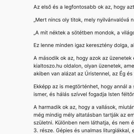
Az első és a legfontosabb ok az, hogy az
„Mert nincs oly titok, mely nyilvánvalóvá 
„A mit néktek a sötétben mondok, a világ
Ez lenne minden igaz keresztény dolga, 
A második ok az, hogy azok az üzenetek 
kialtoszo.hu oldalon, olyan üzenetek, a
akiben van alázat az Úristennel, az Ég é
Ekképp az is megtörténhet, hogy annál a s
ismer, és hálás szívvel fogadja Isten fél
A harmadik ok az, hogy a vallások, miutá
még mindig mély altatásban tartják az em
születni. Különben nem láthatja, és nem é
3. része. Gépies és unalmas liturgiákka