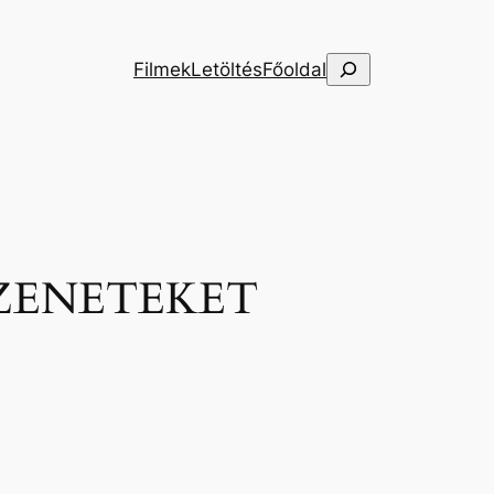
Keresés
Filmek
Letöltés
Főoldal
ZENETEKET