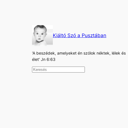
Kiáltó Szó a Pusztában
'A beszédek, amelyeket én szólok néktek, lélek és
élet' Jn 6:63
K
e
r
e
s
é
s