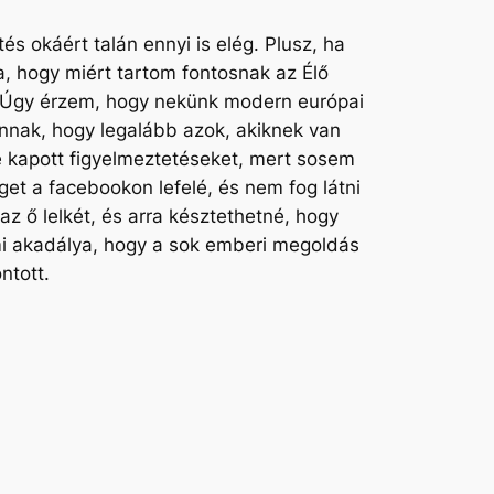
 okáért talán ennyi is elég. Plusz, ha
, hogy miért tartom fontosnak az Élő
. Úgy érzem, hogy nekünk modern európai
annak, hogy legalább azok, akiknek van
őle kapott figyelmeztetéseket, mert sosem
rget a facebookon lefelé, és nem fog látni
z ő lelkét, és arra késztethetné, hogy
mi akadálya, hogy a sok emberi megoldás
ontott.