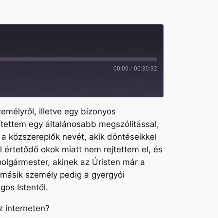
00:00
/
00:30:32
mélyről, illetve egy bizonyos
sítettem egy általánosabb megszólítással,
a közszereplők nevét, akik döntéseikkel
 értetődő okok miatt nem rejtettem el, és
 polgármester, akinek az Úristen már a
A másik személy pedig a gyergyói
gos Istentől.
z interneten?