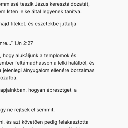
emmissé teszik Jézus keresztáldozatát,
Isten lelke által legyenek tanítva.
jd titeket, és eszetekbe juttatja
enre…” 1Jn 2:27
, hogy alukáljunk a templomok és
ember feltámadhasson a lelki halálból, és
a jelenlegi álnyugalom ellenére borzalmas
hozatba.
napjainkban, hogyan ébresztgeti a
gy ne rejtsek el semmit.
zni, és azt követően pedig felakasztotta