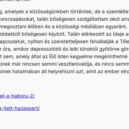
, amelyek a közösségünkben történtek, de a szemléltetés
orscsapásokat, talán bőségesen szolgáltattam okot arra
is megosztani élőben és a közösségi médiában egyaránt
zédekből bőségesen kijutott. Talán elérkezett az ideje 
kapcsolatuk, nyíltan és szeretetteljesen felvállalják a T
az óra, amikor depressziótól és lelki kínoktól gyötörve gö
t sem, amely által az Élő Isten kegyelme megérinthetné a
kinek már nincsen semmi veszítenivalója, és nincs sem
kinek hatalmában áll helyrehozni azt, amit az ember elr
-el-a-haboru-2/
a-itelt-hazaspart/