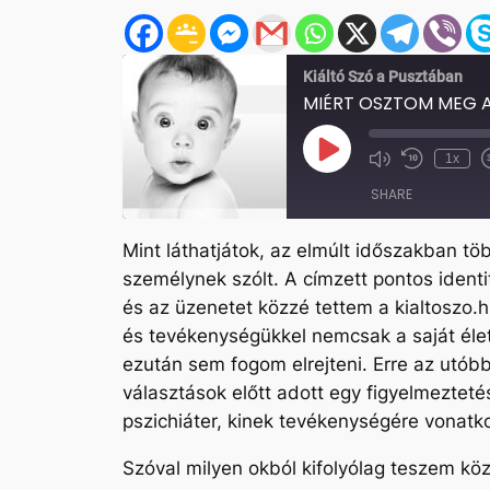
Kiáltó Szó a Pusztában
MIÉRT OSZTOM MEG A
Play
1x
Mute/Unmute
Rewind
Episode
Episode
10
SHARE
Seconds
Mint láthatjátok, az elmúlt időszakban t
SHARE
személynek szólt. A címzett pontos identi
LINK
és az üzenetet közzé tettem a kialtoszo.
és tevékenységükkel nemcsak a saját élet
EMBED
ezután sem fogom elrejteni. Erre az utóbbi
választások előtt adott egy figyelmezteté
pszichiáter, kinek tevékenységére vonatk
Szóval milyen okból kifolyólag teszem k