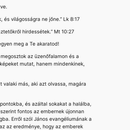
tve.
k, és világosságra ne jőne.” Lk 8:17
ztetőkről hirdessétek.” Mt 10:27
legyen meg a Te akaratod!
ra megosztok az üzenőfalamon és a
n képeket mutat, hanem mindenkinek,
t valaki más, aki azt olvassa, magára
pontokba, és azáltal sokakat a halálba,
miszerint fontos az embernek újonnan
agba. Erről szól János evangéliumának a
k az az eredménye, hogy az emberek