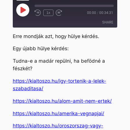
Play
1x
00:00
/
00:34:31
Rewind
Fast
Episode
10
Forward
SHARE
Seconds
30
seconds
Erre mondják azt, hogy hülye kérdés.
SHARE
Egy újabb hülye kérdés:
LINK
Tudna-e a madár repülni, ha befödné a
EMBED
fészkét?
https://kialtoszo.hu/igy-tortenik-a-lelek-
szabaditasa/
https://kialtoszo.hu/alom-amit-nem-ertek/
https://kialtoszo.hu/amerika-vegnapjai/
https://kialtoszo.hu/oroszorszag-vagy-