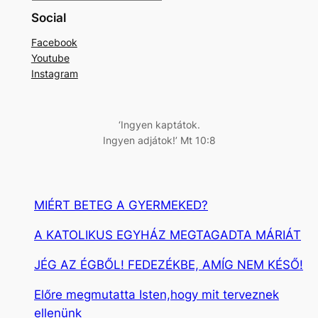
e
Social
r
Facebook
e
Youtube
s
Instagram
é
s
‘Ingyen kaptátok.
Ingyen adjátok!’ Mt 10:8
MIÉRT BETEG A GYERMEKED?
A KATOLIKUS EGYHÁZ MEGTAGADTA MÁRIÁT
JÉG AZ ÉGBŐL! FEDEZÉKBE, AMÍG NEM KÉSŐ!
Előre megmutatta Isten,hogy mit terveznek
ellenünk