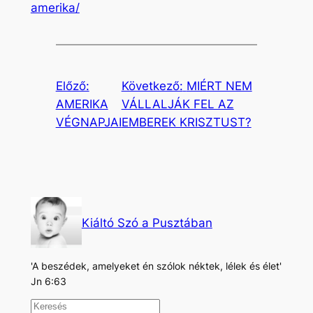
amerika/
Előző:
Következő:
MIÉRT NEM
AMERIKA
VÁLLALJÁK FEL AZ
VÉGNAPJAI
EMBEREK KRISZTUST?
Kiáltó Szó a Pusztában
'A beszédek, amelyeket én szólok néktek, lélek és élet'
Jn 6:63
K