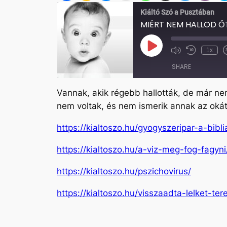
Kiáltó Szó a Pusztában
MIÉRT NEM HALLOD Ő
Play
1x
Mute/Unmute
Rewind
Episode
Episode
10
SHARE
Seconds
Vannak, akik régebb hallották, de már ne
SHARE
nem voltak, és nem ismerik annak az okát
LINK
https://kialtoszo.hu/gyogyszeripar-a-bibl
EMBED
https://kialtoszo.hu/a-viz-meg-fog-fagyni
https://kialtoszo.hu/pszichovirus/
https://kialtoszo.hu/visszaadta-lelket-te