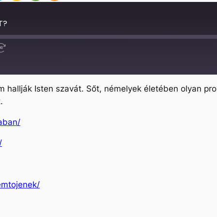
T?
Fast
Forward
30
seconds
m hallják Isten szavát. Sőt, némelyek életében olyan p
.
iaban/
/
remtojenek/