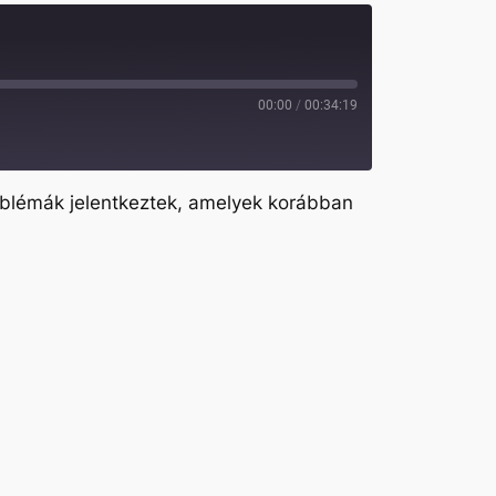
00:00
/
00:34:19
roblémák jelentkeztek, amelyek korábban