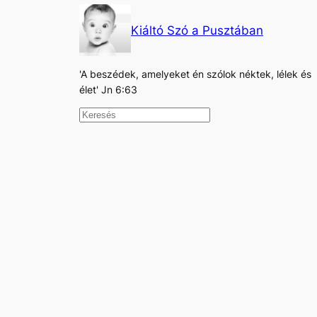
Kiáltó Szó a Pusztában
'A beszédek, amelyeket én szólok néktek, lélek és
élet' Jn 6:63
K
e
r
e
s
é
s