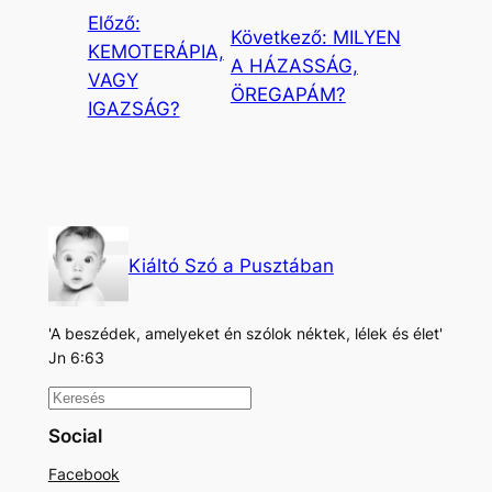
Előző:
Következő:
MILYEN
KEMOTERÁPIA,
A HÁZASSÁG,
VAGY
ÖREGAPÁM?
IGAZSÁG?
Kiáltó Szó a Pusztában
'A beszédek, amelyeket én szólok néktek, lélek és élet'
Jn 6:63
K
e
Social
r
Facebook
e