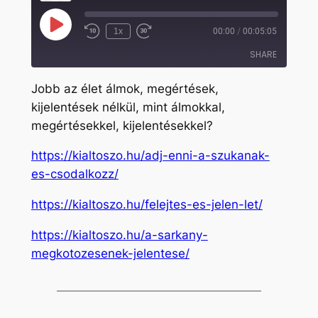
Play
1x
00:00
/
00:05:05
Rewind
Fast
Episode
10
Forward
SHARE
Seconds
30
seconds
Jobb az élet álmok, megértések,
SHARE
kijelentések nélkül, mint álmokkal,
megértésekkel, kijelentésekkel?
LINK
EMBED
https://kialtoszo.hu/adj-enni-a-szukanak-
es-csodalkozz/
https://kialtoszo.hu/felejtes-es-jelen-let/
https://kialtoszo.hu/a-sarkany-
megkotozesenek-jelentese/