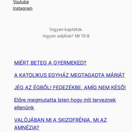
Youtube
s
Instagram
é
s
‘Ingyen kaptátok.
Ingyen adjátok!’ Mt 10:8
MIÉRT BETEG A GYERMEKED?
A KATOLIKUS EGYHÁZ MEGTAGADTA MÁRIÁT
JÉG AZ ÉGBŐL! FEDEZÉKBE, AMÍG NEM KÉSŐ!
Előre megmutatta Isten,hogy mit terveznek
ellenünk
VALÓJÁBAN MI A SKIZOFRÉNIA, MI AZ
AMNÉZIA?