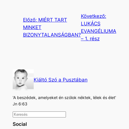
Következő:
Előző:
MIÉRT TART
LUKÁCS
MINKET
EVANGÉLIUMA
BIZONYTALANSÁGBAN?
– 1. rész
Kiáltó Szó a Pusztában
'A beszédek, amelyeket én szólok néktek, lélek és élet'
Jn 6:63
K
e
Social