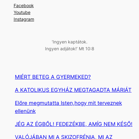
r
Facebook
e
Youtube
s
Instagram
é
s
‘Ingyen kaptátok.
Ingyen adjátok!’ Mt 10:8
MIÉRT BETEG A GYERMEKED?
A KATOLIKUS EGYHÁZ MEGTAGADTA MÁRIÁT
Előre megmutatta Isten,hogy mit terveznek
ellenünk
JÉG AZ ÉGBŐL! FEDEZÉKBE, AMÍG NEM KÉSŐ!
VALÓJÁBAN MI A SKIZOFRÉNIA, MI AZ