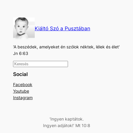
Kiáltó Szó a Pusztában
'A beszédek, amelyeket én szólok néktek, lélek és élet'
Jn 6:63
K
e
Social
r
Facebook
e
Youtube
s
Instagram
é
s
‘Ingyen kaptátok.
Ingyen adjátok!’ Mt 10:8