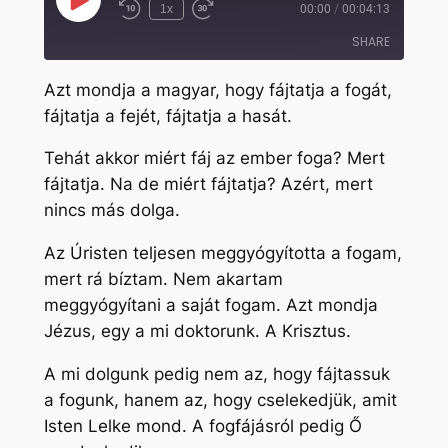
Play
1x
00:00
/
00:04:13
Rewind
Fast
Episode
10
Forward
SHARE
Seconds
30
seconds
Azt mondja a magyar, hogy fájtatja a fogát,
SHARE
fájtatja a fejét, fájtatja a hasát.
LINK
Tehát akkor miért fáj az ember foga? Mert
EMBED
fájtatja. Na de miért fájtatja? Azért, mert
nincs más dolga.
Az Úristen teljesen meggyógyította a fogam,
mert rá bíztam. Nem akartam
meggyógyítani a saját fogam. Azt mondja
Jézus, egy a mi doktorunk. A Krisztus.
A mi dolgunk pedig nem az, hogy fájtassuk
a fogunk, hanem az, hogy cselekedjük, amit
Isten Lelke mond. A fogfájásról pedig Ő