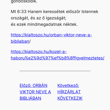
gondoskodik.
Mt 6:33 Hanem keressétek először Istennek
országát, és az ő igazságát;
és ezek mindmegadatnak néktek.
https://kialtoszo.hu/orban-viktor-neve-a-
bibliaban
/
https://kialtoszo.hu/kozel-a-
haboru%e2%9d%97%ef%b8%8ffigyelmeztetes/
Előző:
ORBÁN
Következő:
VIKTOR NEVE A
HÍRZÁRLAT
BIBLIÁBAN
KÖVETKEZIK