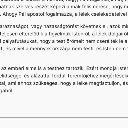
amatnak szerves részét képezi annak felismerése, hogy mi
t. Ahogy Pál apostol fogalmazza, a lélek cselekedeteivel
 paráznaságot, vagy házasságtörést követnek el, azok m
p teljesen elterelődik a figyelmük Istenről, a lélek dolga
i pályafutásukat, hogy a test örömeit nem cserélték le a 
adt, és mivel a mennyek országa nem testi, és Isten nem
 az emberi elme is a testhez tartozik. Ezért mondja Iste
 szelídséggel és alázattal fordul Teremtőjéhez megértés
ltal, ami ahhoz szükséges, hogy a lelke megtisztuljon, é
gából.