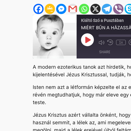
Kiáltó Szó a Pusztában
MIÉRT BŰN A HÁZASS
Play
1x
Mute/Unmute
Rewind
Episode
Episode
10
SHARE
Seconds
A modern ezoterikus tanok azt hirdetik, ho
SHARE
kijelentésével Jézus Krisztussal, tudják,
LINK
Isten nem azt a létformán képzelte el az e
EMBED
révén megtudhatjuk, hogy már eleve egy e
teste.
Jézus Krisztus azért vállalta önként, ho
használ semmit, a lélek az, ami megeleven
megölni, majd a lélek erejével újból felt