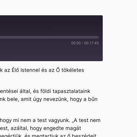
00:00
/
00:17:45
k az Élő Istennel és az Ő tökéletes
tései által, és földi tapasztalataink
ünk bele, amit úgy nevezünk, hogy a bűn
 hogy mi nem a test vagyunk. „A test nem
test, azáltal, hogy engedte magát
megértjük, és megtartjuk az ő beszédeit,