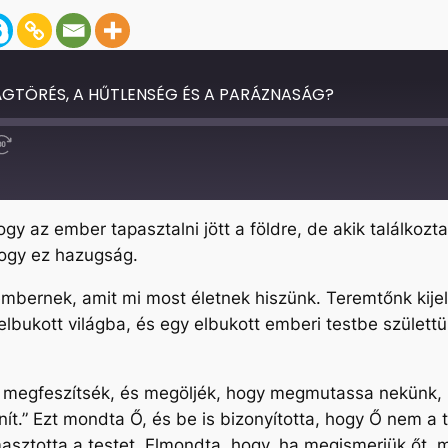
ÁGTÖRÉS, A HŰTLENSÉG ÉS A PARÁZNASÁG?
Fast
Forward
30
seconds
gy az ember tapasztalni jött a földre, de akik találkozta
 hogy ez hazugság.
mbernek, amit mi most életnek hiszünk. Teremtőnk kijelen
lbukott világba, és egy elbukott emberi testbe születt
gy megfeszítsék, és megöljék, hogy megmutassa nekünk,
ít.” Ezt mondta Ő, és be is bizonyította, hogy Ő nem a 
ámasztotta a testet. Elmondta, hogy, ha megismerjük őt, 