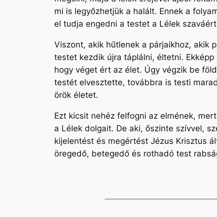
mi is legyőzhetjük a halált. Ennek a foly
el tudja engedni a testet a Lélek szaváér
Viszont, akik hűtlenek a párjaikhoz, akik
testet kezdik újra táplálni, éltetni. Ekkép
hogy véget ért az élet. Úgy végzik be föld
testét elvesztette, továbbra is testi mar
örök életet.
Ezt kicsit nehéz felfogni az elmének, mert
a Lélek dolgait. De aki, őszinte szívvel,
kijelentést és megértést Jézus Krisztus á
öregedő, betegedő és rothadó test rabsá