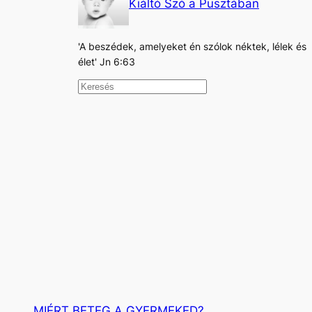
Kiáltó Szó a Pusztában
'A beszédek, amelyeket én szólok néktek, lélek és
élet' Jn 6:63
K
e
r
e
s
é
s
MIÉRT BETEG A GYERMEKED?