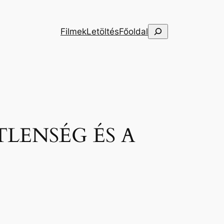
Keresés
Filmek
Letöltés
Főoldal
TLENSÉG ÉS A