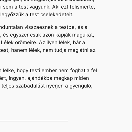
 sem a test vagyunk. Aki ezt felismerte,
 legyőzzük a test cselekedeteit.
induntalan visszaesnek a testbe, és a
iról, és egyszer csak azon kapják magukat,
Lélek örömeire. Az ilyen lélek, bár a
 test, hanem lélek, nem tudja meglátni az
n lelke, hogy testi ember nem foghatja fel
ekért, ingyen, ajándékba megkap miden
s teljes szabadulást nyerjen a gyengülő,