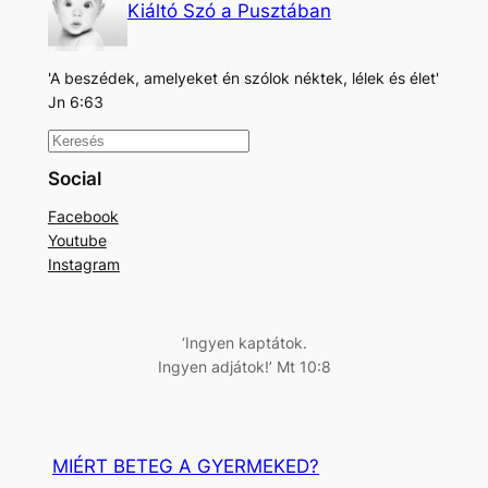
Kiáltó Szó a Pusztában
'A beszédek, amelyeket én szólok néktek, lélek és élet'
Jn 6:63
K
e
Social
r
Facebook
e
Youtube
s
Instagram
é
s
‘Ingyen kaptátok.
Ingyen adjátok!’ Mt 10:8
MIÉRT BETEG A GYERMEKED?