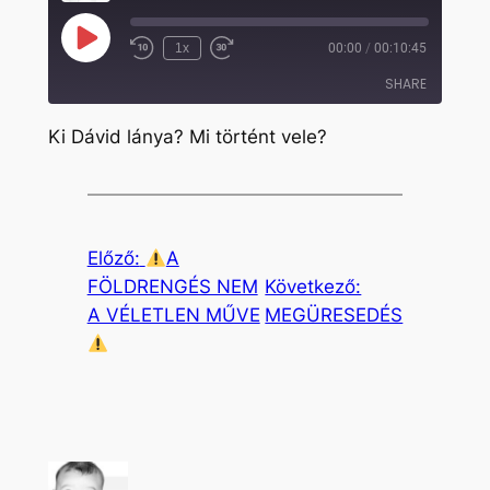
Play
1x
00:00
/
00:10:45
Rewind
Fast
Episode
10
Forward
SHARE
Seconds
30
seconds
Ki Dávid lánya? Mi történt vele?
SHARE
LINK
EMBED
Előző:
A
FÖLDRENGÉS NEM
Következő:
A VÉLETLEN MŰVE
MEGÜRESEDÉS