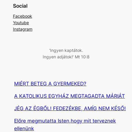
e
Social
r
Facebook
e
Youtube
s
Instagram
é
s
‘Ingyen kaptátok.
Ingyen adjátok!’ Mt 10:8
MIÉRT BETEG A GYERMEKED?
A KATOLIKUS EGYHÁZ MEGTAGADTA MÁRIÁT
JÉG AZ ÉGBŐL! FEDEZÉKBE, AMÍG NEM KÉSŐ!
Előre megmutatta Isten,hogy mit terveznek
ellenünk