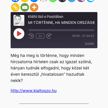
Kiáltó Szó a Pusztában
MI TÖRTÉNNE, HA M
Play
1x
00:00
/
01:34:33
Rewind
Fast
Episode
10
Forward
SHARE
Seconds
30
seconds
Még ha meg is történne, hogy minden
SHARE
hírcsatorna hirtelen csak az igazat szólná,
hányan tudnák elfogadni, hogy közel két
LINK
éven keresztül „hivatalosan” hazudtak
EMBED
nekik?
http://www.kialtoszo.hu