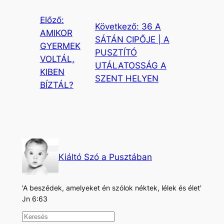
Előző:
Következő:
36 A
AMIKOR
SÁTÁN CIPŐJE | A
GYERMEK
PUSZTÍTÓ
VOLTÁL,
UTÁLATOSSÁG A
KIBEN
SZENT HELYEN
BÍZTÁL?
Kiáltó Szó a Pusztában
'A beszédek, amelyeket én szólok néktek, lélek és élet'
Jn 6:63
K